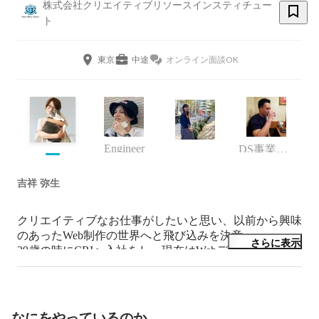
株式会社クリエイティブリソースインスティチュー
ト
東京
中途
オンライン面談OK
Engineer
DS事業部・営業本部長 / プロデューサー
吉祥 弥生
クリエイティブなお仕事がしたいと思い、以前から興味
のあったWeb制作の世界へと飛び込みを決意。

さらに表示
29歳の時にCRIへ入社をし、現在はWebディレクターと
して日々業務を務めております。

かわいいかわいい愛息子（猫）は、ブリティッシュショ
ートヘアーの「なる」君です。
なにをやっているのか