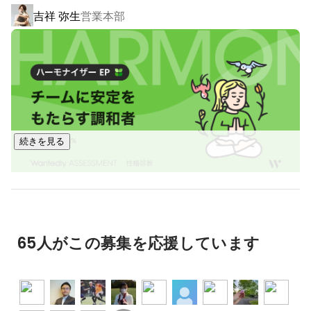
・WEBディレクター

吉祥 弥生
営業本部
・WEBデザイナー

・エンジニア

・IT事務

特にWEBディレクターの方は積極採用中です！

ブランディングに自信のある弊社では他社と同じような教育
は致しません。

続きを見る
今までの蓄積してきたメソッドを活かし、

その社員にあったキャリアをブランディングしていきます。

キャリア形成は自己ブランディングの一種です。

渡邉 茜
社員それぞれが、他者との差別化を図った自分の強みを作っ
ていける環境を用意することが、

65人がこの募集を応援しています