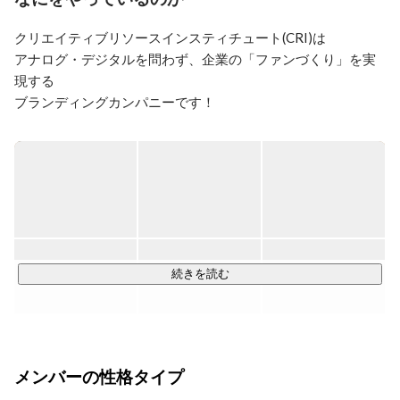
クリエイティブリソースインスティチュート(CRI)は

アナログ・デジタルを問わず、企業の「ファンづくり」を実
現する

ブランディングカンパニーです！

東京・福岡・大阪・名古屋・伊万里の計5拠点で仲間を募集中
です！

会社設立当時は主にアナログ(紙媒体)に軸を置いた会社経営で
したが、現在では

・Web制作プロダクション事業（PD）

・デジタルソリューション事業（DS）

続きを読む
・コミュニティデザイン事業

・事業開発/コンサルティング事業広告

など時代に合わせて様々な事業に取り組んでいます。

メンバーの性格タイプ
現在、以下の職種にて募集中！
