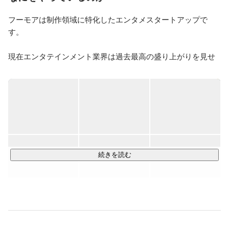
フーモアは制作領域に特化したエンタメスタートアップで
す。

現在エンタテインメント業界は過去最高の盛り上がりを見せ
ています。

スマホゲーム、電子マンガ、Vtuber、2.5次元舞台、ライブ配
信・・など新しいジャンルが次々と生まれています。

そんな中、弊社は様々な領域に挑戦し、新たなうねりを生み
出そうとし、多くのプロダクトやエンタメコンテンツの市場
にチャレンジしています。フーモアは13,000名を超えるクリ
エイターネットワークを擁し、クライアントワークの制作能
続きを読む
力を活かし、ゲームクリエイティブや、漫画制作、版権イラ
ストなど多くのクリエイティブを制作しております。またマ
ーチャンダイジングビジネスやwebtoon事業など新しい事業
にもチャレンジしています！

◆イラスト事業部
