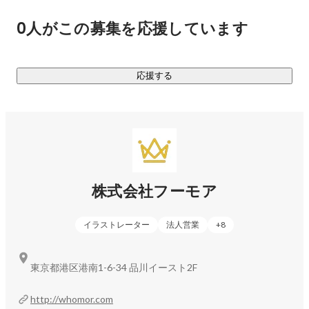
ゲーム・エンタメ業界に特化し、ソーシャルゲームなどで使
0人がこの募集を応援しています
用されるイラストの制作やキャラクターのモーションや3Dの
制作を行っています。ユーザーが求める世界観を実現するた
めに、コンセプト設計からご提案させていただくのも得意で
応援する
す。

◆カードゲーム開発事業部

トレーディングカードゲームやデジタルカードゲームの制
作・運用を行っています。

イラスト制作業務を中心に進行管理や企画、イラストレータ
ー窓口など幅広い業務を担当しております。

株式会社フーモア
クライアントに対して、企画提案や業務改善を実行し、最高
のクリエイティブを生み出すお仕事です。

イラストレーター
法人営業
+
8
◆漫画事業部

すべての業界を対象に、クライアントの課題を解決する手段
東京都港区港南1-6-34 品川イースト2F
としてのマンガを提案、制作しています。広告、販促、集
客、採用など様々な課題に、ひとつひとつオーダーメイドの
http://whomor.com