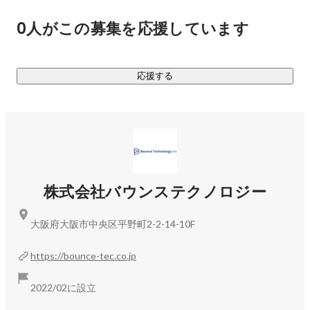
プルにその場その場で必要とされてることを積み上げていく
0人がこの募集を応援しています
ことが何よりも大切にしています。

②ITスキル×人間力

応援する
変化が大きくかつスピーディに変化していく世の中におい
て、ITスキルを身につけることで、大きな武器を手に入れる
ことができると考えております。元々、個々人が持ち合わせ
てる人としての魅力に加えてITスキルを身につけることでこ
の荒波を乗り越えていけると信じております。

③自身の頭で考え切り開く力を

株式会社バウンステクノロジー
こうあるべき、こうすべきなどべき論が蔓延ってる印象があ
りますが、本質的には万人にとって一律すべきことなど存在
大阪府大阪市中央区平野町2-2-14-10F
しないと思っています。誰かに頼るのではなく、自身の頭で
考え、やりたい事を自らで見つけ、そのやりたいことの実現
https://bounce-tec.co.jp
のためになにをする必要があるのかを考え、実践することが
大事と考えております。自分の頭で考え続け、道を作ること
2022/02に設立
は難しくもありますが、これを若いうちから習慣づけること