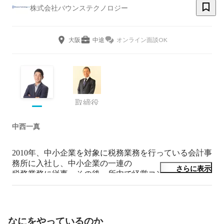
株式会社バウンステクノロジー
大阪
中途
オンライン面談OK
取締役
中西一真
2010年、中小企業を対象に税務業務を行っている会計事
務所に入社し、中小企業の一連の

さらに表示
税務業務に従事。その後、所内で経営コンサルティング
事業部を立ち上げ収益の安定化させることに成功。

それを機に所内で執行役員になり、2014年退社

退社した後、

なにをやっているのか