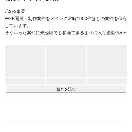
経営コンサルティング事業部立ち上げの実績を買われ、
マネージャーとして中小企業を対象に

◯SES事業

財務コンサルティングを行っている会社に就職。企業再
WEB開発・制作案件をメインに常時1000件ほどの案件を保有
生支援業務や会社の抱える問題を直接的に解決すること
に携わり、2018年退社

しています。

そういった案件に未経験でも参画できるように入社後最低6ヶ
月は徹底して教育を実施します。

そして

2018年　株式会社NKFコンサルティング　設立

2019年　一般社団法人平成適塾　設立

2020年　株式会社NKFソリューション（持株法人）　
◯受託開発事業

設立

大阪を中心に中小零細企業のコーポレートサイトの制作や地
場メーカー・問屋などのECサイトの構築などを行っていま
す。

続きを読む
＜バウンステクノロジーが大事にしているフィロソフィー＞

①見返りありきではなく人に求められる事を

ギブアンドティフという言葉がありますが、ついつい、ギブ
したら、何かリターンがあるのかも、してあげたのだから何
かお返しがあるだろうとか考えがちだと思います。また、特
に合理性を重視する流れもありますが、誰かのために、シン