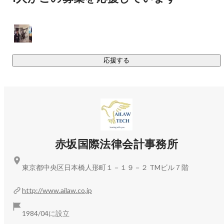
国際取引関係

外国企業と日本企業との合弁事業、独占販売権、ライセンス
関係、その他の共同事業の助言

応援する
会社法関係

日本における子会社、支店、駐在事務所の設立登記等各種商
業登記、様々なビジネス参入における税法上の問題、及び、
一般的な会社法務又はビジネス事情に関する助言

赤坂国際法律会計事務所
紛争解決

東京都中央区日本橋人形町１－１９－２ TMビル７階
国内及び国際的な訴訟や仲裁等多岐にわたる紛争解決手段に
対応

http://www.ailaw.co.jp
知的所有権関係

1984/04に設立