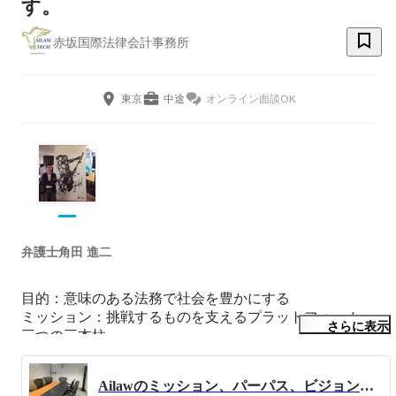
す。
赤坂国際法律会計事務所
東京
中途
オンライン面談OK
弁護士角田 進二
目的：意味のある法務で社会を豊かにする

ミッション：挑戦するものを支えるプラットフォーム

さらに表示
三つの三本柱

１ベンチャーの支援

２大企業などのDXを含めた法務支援

Ailawのミッション、パーパス、ビジョン、バリューを詳細に記載しました。是非参考にしてみて下さい。
３グローバルハブ
