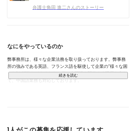
８つのバリューを以下の通り持ちます。

弁護士角田 進二さんのストーリー
https://ailaw.co.jp/about-2/

フランス、アフリカその他の地域におけるベンチャー支援
などもしておりました。勿論、日本においても投資契約そ
の他をチェックし、かつ、法律的な支援をしてきました。
如何にチャレンジをする人を支えるかは大事な課題です。

なにをやっているのか
気付いたことは、そうしたことを認識し動ける人間は限ら
れており、かつ、法的な知識をもって自分を守ることがで
弊事務所は、様々な企業法務を取り扱っております。弊事務
きる人は数少ないです。一緒に世の中を変えていきましょ
所の強みである英語、フランス語を駆使して企業の“様々な困
う
った”を解決してきました。尚、中国語を駆使する職員を入れ
続きを読む
て、中国語業務も対応しております。

会社法、知的財産法及び労働法を核として、公認会計士と協
働の上、依頼者のニーズに合うように幅広く業務を取り扱
い、現在では以下の様にワンストップ化を目指しています。

弊事務所の強みは、既存の欧米諸国のマーケットのみなら
ず、途上国エリア（アジア、アフリカ、中東、南アメリカ
等）に於いても発揮されております。ご参考までに我々の取
1人がこの募集を応援しています
り扱っている分野を以下の通り紹介いたします。
