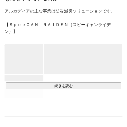
いと考えています。
アルカディアの主な事業は防災減災ソリューションです。

【ＳｐｅｅＣＡＮ　ＲＡＩＤＥＮ（スピーキャンライデ
ン）】

というインターネットサービスを全国の多くの自治体に提供
しています。このインターネットサービスは、災害が発生し
た場合など緊急時に、メール、電話、ＦＡＸなどに一斉に住
民や職員に情報発信するものです。メールでの情報提供はも
しかしたらわかりやすいかもしれませんが、電話発信する場
合には、文字から音声に変換する必要があります。ここに、
「音声合成」という技術が必要になります。

続きを読む
【音声合成技術】

もしかしたら「音声合成」と言ってもちょっとピンと来ない
かもしれません。今では、スマホに話しかければ普通に音声
で返答してくれるようになりましたし、駅の構内アナウンス
も普通に音声が流れてきています。

実は、このような裏側では、同じような音声合成技術が使わ