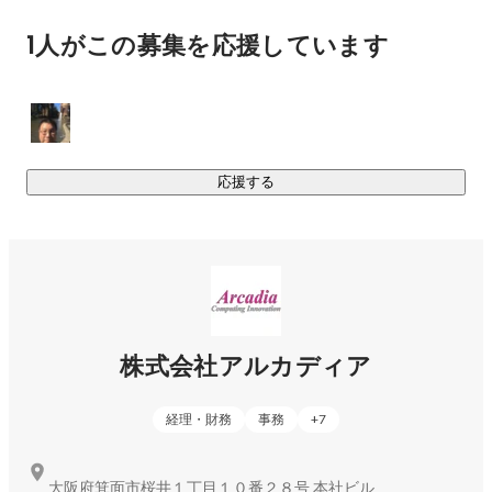
れています。ＳＦ映画のようにロボットが人間と対話するよ
1人がこの募集を応援しています
うな未来も遠くないのかもしれません。

創業以来、アルカディアでは、肉声に近い合成音声の実現に
向けて地道に研究開発をしており、特に災害時という非日常
の場面でも聞き取りやすく自然なアナウンスにより避難誘導
がスムーズになるようになればと考えています。

応援する
【多言語翻訳技術】

また、最近では多くの外国人が日本に訪れるようになってき
ていますので、多言語でのアナウンスの必要性が高まってき
ています。現在、英語、中国語、韓国語、インドネシア語、
タガログ語、スペイン語、ポルトガル語をはじめとして、多
言語の音声合成エンジンの研究開発にも力を入れています。
株式会社アルカディア
さらに、日本語からこれらの各言語への自動翻訳技術の研究
開発も行っています。

経理・財務
事務
+
7
【データセンター】

一方でアルカディアは、これらの音声言語の研究開発だけに
大阪府箕面市桜井１丁目１０番２８号 本社ビル