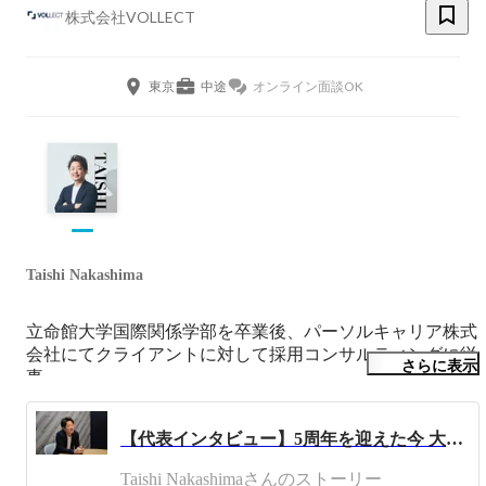
株式会社VOLLECT
東京
中途
オンライン面談OK
Taishi Nakashima
立命館大学国際関係学部を卒業後、パーソルキャリア株式
会社にてクライアントに対して採用コンサルティングに従
さらに表示
事。

クライアントの採用課題を解決するべく、採用戦略の立案
から、採用体制の構築、採用手法の提案を行う。その後、
【代表インタビュー】5周年を迎えた今 大事だと思う3つのこと
新規事業部に異動し事業立ち上げに携わる。

パーソルキャリア退職後は、人材紹介サービス事業と、大
Taishi Nakashimaさんのストーリー