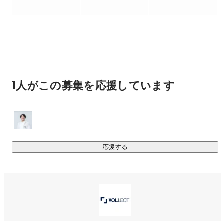
新卒スカウト特化サービス「PRO SCOUT新卒」
https://vollect.net/proscout-shinsotsu/
事業紹介ムービー：
https://www.youtube.com/watch?
v=3dK8W43CrYY
❐ オウンドメディア 「HRPedia」

ダイレクトリクルーティングに関して日本で一番役に立つメ
1人がこの募集を応援しています
ディアにすることを目指しています。

HRpedia：
https://vollect.net/hrpedia/
https://vollect.net/hrpedia-scout-service/
応援する
▍顧客満足度90%以上！サービス導入事例

https://vollect.net/hrpedia/example-5/
https://vollect.net/hrpedia/example-3/