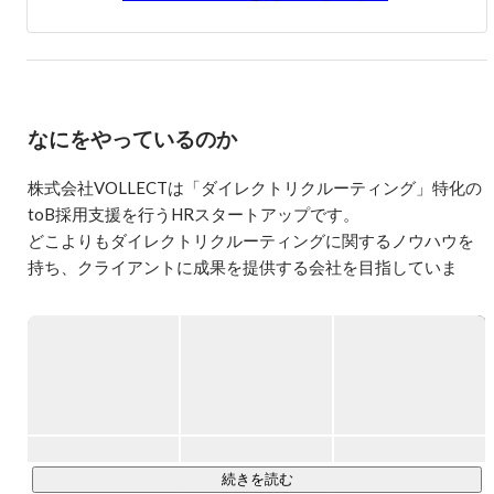
手コンサルティングファームを中心に採用支援を行い、そ
こでダイレクトリクルーティングの可能性を感じ、株式会
社VOLLECTを創業。

趣味は、サウナと筋トレ、ランニング、銭湯巡り。
なにをやっているのか
株式会社VOLLECTは「ダイレクトリクルーティング」特化の
toB採用支援を行うHRスタートアップです。

どこよりもダイレクトリクルーティングに関するノウハウを
持ち、クライアントに成果を提供する会社を目指していま
す。

大手からベンチャーまで幅広い企業へ採用支援を行い、その
https://vollect.net/
▍主な事業内容

❐ ダイレクトリクルーティング支援「PRO SCOUT」

サービスURL：
https://vollect.net/proscout/
続きを読む