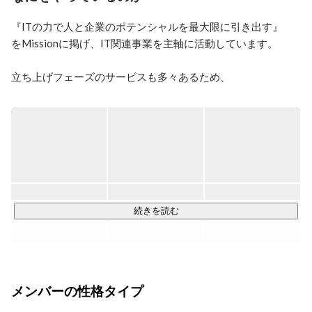
『ITの力で人と企業のポテンシャルを最大限に引き出す』

をMissionに掲げ、IT関連事業を主軸に活動しています。

立ち上げフェーズのサービスも多々あるため、

将来はセールス/マーケターのいずれかになり、

自分で企画から携わり、新しいサービスを生み出したいとい
う方は必見です。

私たちアドシードは、IT人材とキャリアを切り開いていきた
い方を応援します。

「こんなサービスを世の中に生み出したい」「ITで社会課題
を解決したい」

続きを読む
そんな強い想いをぜひ当社で実現してください。

---------------

事業内容

メンバーの性格タイプ
---------------

人が人にしかできないクリエイティブな仕事に集中できる環