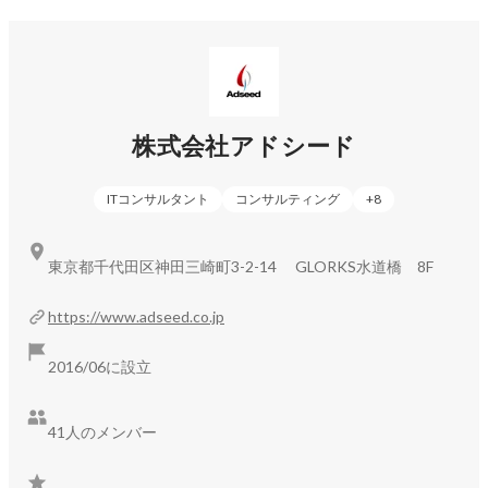
そんな負を解消するため、業務システムを「設定ベースで開
発できる」ノーコードプラットフォームの開発、運営を行っ
ております。

■システムインテグレーション事業

新規サービスの立ち上げから一貫して依頼頂いたり、プロジ
株式会社アドシード
ェクトの立て直しを依頼されるなど、技術力を高く評価され
「上流から一貫して任せられるプロ集団」として信頼を頂い
ITコンサルタント
コンサルティング
+
8
ています。

東京都千代田区神田三崎町3-2-14 GLORKS水道橋 8F
「テスターやオペレーター案件は一切請けていません」

エンジニアにとって色々な現場で様々な言語、開発工程に携
https://www.adseed.co.jp
われることは大きく成長に繋がると考えています。

弊社のシステムインテグレーション事業はお客様の課題を技
2016/06に設立
術力で解決することはもちろんのこと、エンジニアがたくさ
んの現場を経験し、知見を得て、それを次のサービス作りに
活かすための成長の場として捉えているため、最大限プログ
41人のメンバー
ラマとしての経験が積める場からスタートできる環境をつく
っています。
