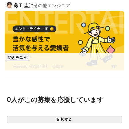
藤田 圭治
その他エンジニア
境を整えることで社会の発展に貢献する。

そんなクリエイティブな人たちを支える存在を目指しており
ます。

■クラウド事業

業務改善ノーコードプラットフォーム（Saas）の開発を行っ
ております。

様々なSaasがリリースされDXが加速された現在。

続きを見る
低コストで様々なシステムの導入ができるようになりまし
た。

しかしながら、業種や作業に特化したSaasが増えた結果、多
くのシステムを導入する必要が出てきてしまい、中小企業に
とってオーバースペックなSaasのコストは軽いものではなく
なってきています。

0人がこの募集を応援しています
また、多くのSaasを使うことでメンテナンスコストも大きく
なり、

人数の少ない中小企業にとって、本当の意味でのDXが果たせ
応援する
ていません。
