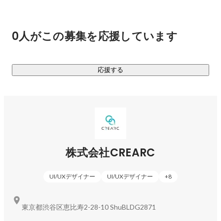
弊社オリジナルの研修カリキュラムの元、

スキルアップできる教育環境が整っており、

最初は簡易案件や自社の制作案件に携わることで、

0人がこの募集を応援しています
少しずつスキルを向上していき、経験を積んでいっていただ
きます。

勿論、経験豊富な方にも更なるキャリアアップを担っていた
応援する
だく

環境もご用意しておりますので

未経験や経験者問わず幅広いご提案が可能となります。

◆Webエンジニア/デザイナー教育事業

未経験からでも、実務で使っていけるスキルを習得できる環
境をご用意しております。

株式会社CREARC
研修は、動画を見ながらまずご自身で学習を進めていただ
き、

UI/UXデザイナー
UI/UXデザイナー
+
8
わからないことがあればチャットにて担当のメンターから

アドバイスをもらいながらでも進めていけるようサポート体
制を整えております。

東京都渋谷区恵比寿2-28-10 ShuBLDG2871
動画講座編は初心者でもわかりやすい内容になっていて、
