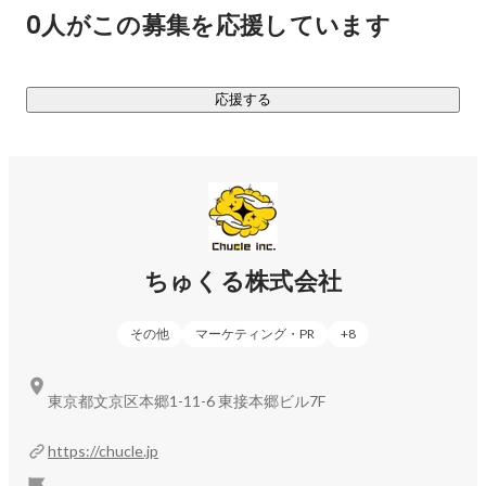
ティ」を軸となる強みとし、これを活かした新規事業を次々
0人がこの募集を応援しています
と作っていきます。

あらためてちゅくる株式会社は、なにをする会社か。

応援する
マーケティング力とクリエイティビティを活かして新規事業
をどんどん作り、前進しつづける会社です。

《現在取り組んでいる事業》

◆D2C事業

ちゅくる株式会社
エンターテイメント系グッズの企画販売、アウトドアグッズ
の企画販売、酒類の輸入・販売などをしています。精度の高
その他
マーケティング・PR
+
8
いマーケットインの手法を取り入れているため、ほぼ100%の
確率で新商品のローンチ直後から利益を出すことに成功して
います。気になる方はぜひお問い合わせください。

東京都文京区本郷1-11-6 東接本郷ビル7F
◆メディアコンサルティング事業

https://chucle.jp
弊社には、SEOメディアのノウハウを持つメンバーが集まっ