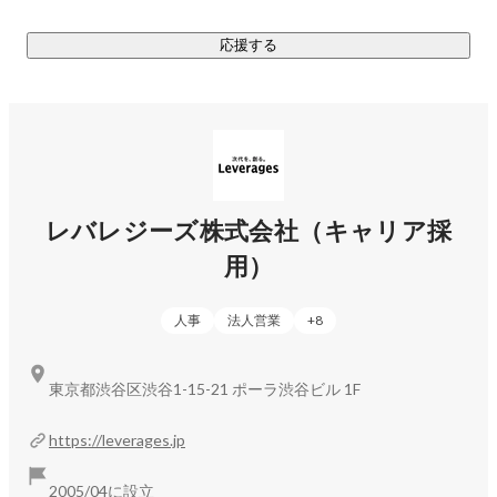
・IT領域（エンジニア・クリエイター向け）

応援する
　- 人材紹介／派遣サービス「レバテック」

　- スカウトサービス「レバテックダイレクト」　

　- エンジニア特化型QAサービス「teratail」　

・医療／介護領域

　- 看護師総合サービス「レバウェル看護」

　- 介護士総合サービス「レバウェル介護」

レバレジーズ株式会社（キャリア採
用）
・若年層領域

　- 新卒向け就職サービス「career ticket」

　- フリーター／第二新卒向け就職サービス「ハタラクティ
人事
法人営業
+
8
ブ」

東京都渋谷区渋谷1-15-21 ポーラ渋谷ビル 1F
・海外領域

　- 外国人のための求人サイト「WeXpats Jobs」

https://leverages.jp
　- 外国人のための記事メディア「WeXpats Guide」　

2005/04に設立