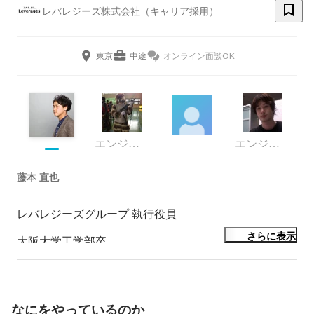
レバレジーズ株式会社（キャリア採用）
東京
中途
オンライン面談OK
エンジニア
エンジニア
藤本 直也
レバレジーズグループ 執行役員

さらに表示
大阪大学工学部卒。

インターン時代に、月間120万人のエンジニアが使う
「teratail（テラテイル）」を立ち上げ、2年目には最年
少事業部長として新規事業の黒字化に成功。2年で日本
中のエンジニアが使用するサイトに成長させました。

なにをやっているのか