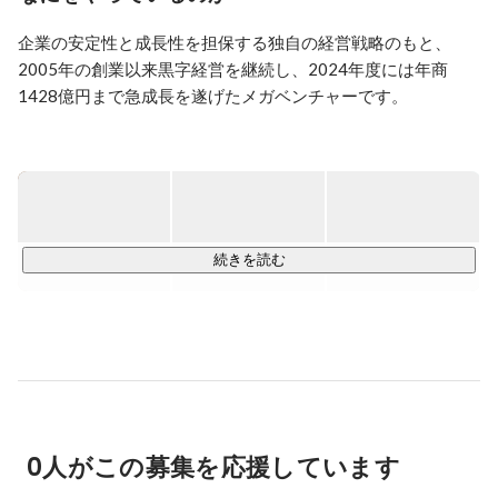
その後、マーケティング部、レバテックの経営企画を担
当後、4年目よりレバレジーズ史上最年少の執行役員に
企業の安定性と成長性を担保する独自の経営戦略のもと、
就任。

2005年の創業以来黒字経営を継続し、2024年度には年商
経営企画では、100億規模の事業の営業利益を1.5倍に成
長させ、管理部門では、新卒採用戦略の策定やコーポレ
1428億円まで急成長を遂げたメガベンチャーです。

イトブランドのブランドマネージャーとして、広報やク
リエイティブ企画などを行ってきました。

自分たちの仕事によって誰かが必ずプラスの感情になる「感
現在は執行役員として事業創造のほか、既存事業の経営
情への貢献」をテーマに、事業を創り続け、国や業界をまた
戦略立案、採用責任者、コーポレートブランドマネジメ
いだ問題解決に取り組んでいます。

ントなど、レバレジーズの成長を全方位から牽引する。
現在、IT・ヘルスケア・M&A・SaaS・海外などの領域で40以
上の事業を展開。

続きを読む
新規事業にも積極的に投資しており、年間100億円規模の投
資の元、10以上もの新規事業を立ち上げているため、様々な
業界を経験することができます。

渋谷スクランブルスクエアに本社を構え、2024年には「働き
がいのある会社」ランキングの大規模部門ベストカンパニー
として6年連続の受賞を果たしました。

0人がこの募集を応援しています
▼サービス一覧
