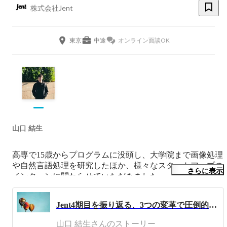
株式会社Jent
東京
中途
オンライン面談OK
山口 結生
高専で15歳からプログラムに没頭し、大学院まで画像処理
や自然言語処理を研究したほか、様々なスタートアップの
さらに表示
インターンに関わらせていただきました。

並行で、現共同創業者とSNS系のアプリを開発しグロー
ス、上場企業に事業売却しました。

Jent4期目を振り返る、3つの変革で圧倒的成長を遂げた裏側
その後Jentを創業、代表として日々チャットのUX検証を進
めています。
山口 結生さんのストーリー