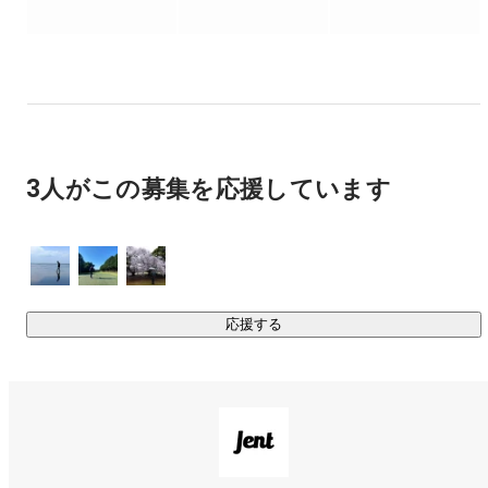
現在は不動産賃貸の分野でサービスを展開していますが、あ
くまでもチャットシステムの運営とオペレーション構築をす
る会社ですので、今後は様々な業界にサービスを展開予定で
す！

■heyの佐藤さんにラジオで取り上げていただきました！

3人がこの募集を応援しています
https://twitter.com/usksato/status/1269251307413450752?
ref_src=twsrc%5Etfw%7Ctwcamp%5Etweetembed&
;ref_url=h
ttps%3A%2F%2Fwww.notion.so%2FEntrance-Book-Jent-
16ae84192c284287a54a49d23808cd3a

応援する
■フリークアウト・ホールディングス代表の本田さんと弊社代
表山口の対談記事です。

今後の組織のあり方や事業について語っていますのでぜひご
https://www.notion.so/FO-Jent-
792221f1761a4aa8a3104ed8481edf22