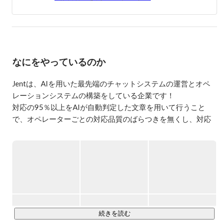
なにをやっているのか
Jentは、AIを用いた最先端のチャットシステムの運営とオペ
レーションシステムの構築をしている企業です！

対応の95％以上をAIが自動判定した文章を用いて行うこと
で、オペレーターごとの対応品質のばらつきを無くし、対応
速度を飛躍的に向上させることで、従来のチャット対応より
も高いレベルでの顧客対応を可能にしました。

その中でも現在はLINE上で “いつ、どこでも” 常にお部屋探し
／相談ができるサービス『スミカ（旧Jent）』を提供してい
https://sumika.live/
続きを読む