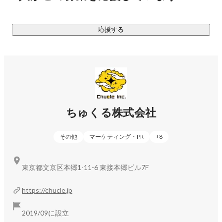
あらためてちゅくる株式会社は、なにをする会社か。

応援する
マーケティング力とクリエイティビティを活かして新規事業
をどんどん作り、前進しつづける会社です。

《現在取り組んでいる事業》

◆D2C事業

ちゅくる株式会社
エンターテイメント系グッズの企画販売、アウトドアグッズ
の企画販売、酒類の輸入・販売などをしています。精度の高
その他
マーケティング・PR
+
8
いマーケットインの手法を取り入れているため、ほぼ100%の
確率で新商品のローンチ直後から利益を出すことに成功して
います。気になる方はぜひお問い合わせください。

東京都文京区本郷1-11-6 東接本郷ビル7F
◆メディアコンサルティング事業

https://chucle.jp
弊社には、SEOメディアのノウハウを持つメンバーが集まっ
ており、2000万MAUのメディアのコンサルティングも請けて
2019/09に設立