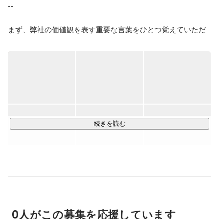
--

まず、弊社の価値観を表す重要な言葉をひとつ覚えていただ
きたいです。

それは、「前に進む」ということ。

前に進むとは、幾多の困難を乗り越えて見えない景色を見に
行くことです。ひとりひとりが前進することで、事業を前に
動かし、人間社会を前進させる。そのこと自体に人生の意味
があると考えています。

続きを読む
より成長性の高い事業領域にフォーカスし、"成長最適"な役割
にメンバーをアサインすることでこれを実現します。

とはいえ四方八方に枝葉を伸ばしても高く成長することはで
きません。弊社は「マーケティング力」と「クリエイティビ
ティ」を軸となる強みとし、これを活かした新規事業を次々
0人がこの募集を応援しています
と作っていきます。
