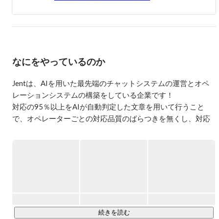
なにをやっているのか
Jentは、AIを用いた最先端のチャットシステムの運営とオペ
レーションシステムの構築をしている企業です！

対応の95％以上をAIが自動判定した文章を用いて行うこと
で、オペレーターごとの対応品質のばらつきを無くし、対応
速度を飛躍的に向上させることで、従来のチャット対応より
も高いレベルでの顧客対応を可能にしました。

その中でも現在はLINE上で “いつ、どこでも” 常にお部屋探し
／相談ができるサービス『スミカ（旧Jent）』を提供してい
https://sumika.live/
続きを読む