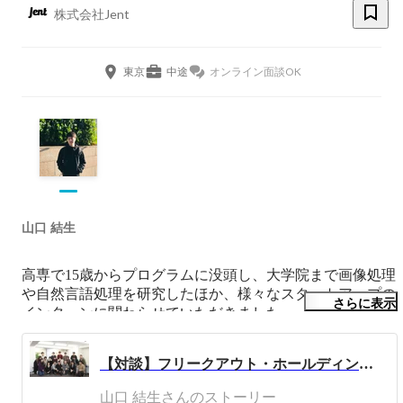
株式会社Jent
東京
中途
オンライン面談OK
山口 結生
高専で15歳からプログラムに没頭し、大学院まで画像処理
や自然言語処理を研究したほか、様々なスタートアップの
さらに表示
インターンに関わらせていただきました。

並行で、現共同創業者とSNS系のアプリを開発しグロー
ス、上場企業に事業売却しました。

【対談】フリークアウト・ホールディングス代表 本田さん☓Jent代表 山口が語る「チャットサービスの未来」
その後Jentを創業、代表として日々チャットのUX検証を進
めています。
山口 結生さんのストーリー