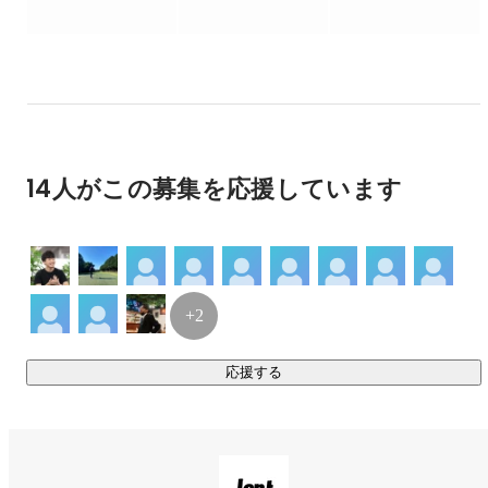
現在は不動産賃貸の分野でサービスを展開していますが、あ
くまでもチャットシステムの運営とオペレーション構築をす
る会社ですので、今後は様々な業界にサービスを展開予定で
す！

■heyの佐藤さんにラジオで取り上げていただきました！

14人がこの募集を応援しています
https://twitter.com/usksato/status/1269251307413450752?
ref_src=twsrc%5Etfw%7Ctwcamp%5Etweetembed&
;ref_url=h
ttps%3A%2F%2Fwww.notion.so%2FEntrance-Book-Jent-
16ae84192c284287a54a49d23808cd3a

+2
■フリークアウト・ホールディングス代表の本田さんと弊社代
応援する
表山口の対談記事です。

今後の組織のあり方や事業について語っていますのでぜひご
https://www.notion.so/FO-Jent-
792221f1761a4aa8a3104ed8481edf22