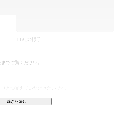
BBQの様子
までご覧ください。

ひとつ覚えていただきたいです。

続きを読む
て見えない景色を見に行くことです。ひとりひとりが前
間社会を前進させる。そのこと自体に人生の意味がある