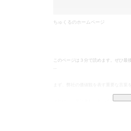
ちゅくるのホームページ
このページは３分で読めます。ぜひ最後
--

まず、弊社の価値観を表す重要な言葉を
それは、「前に進む」ということ。

前に進むとは、幾多の困難を乗り越え
進することで、事業を前に動かし、人