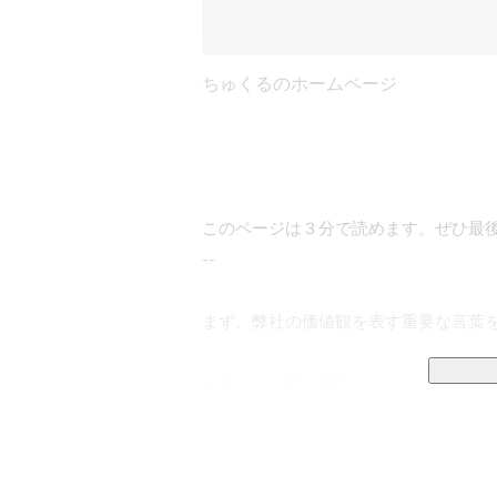
ちゅくるのホームページ
このページは３分で読めます。ぜひ最後
--

まず、弊社の価値観を表す重要な言葉を
それは、「前に進む」ということ。

前に進むとは、幾多の困難を乗り越え
進することで、事業を前に動かし、人