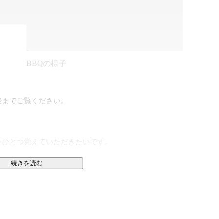
BBQの様子
までご覧ください。

ひとつ覚えていただきたいです。

続きを読む
て見えない景色を見に行くことです。ひとりひとりが前
間社会を前進させる。そのこと自体に人生の意味がある