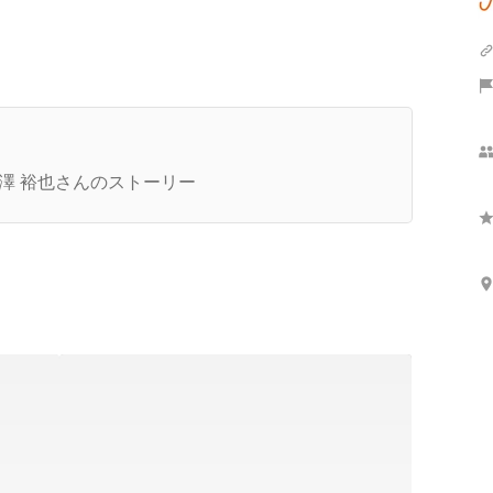
extatってどんな会
社？ 〜Nextatを作っ
澤 裕也さんのストーリー
いく経営陣と管理職の素顔〜