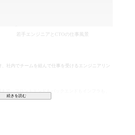
若手エンジニアとCTOの仕事風景
を受け、社内でチームを組んで仕事を受けるエンジニアリン
用まで、フロントエンドもバックエンドもインフラも、
続きを読む
す。

ぜそうするのか理解したうえでコードを書く。

が少なく、結果として、クライアントに長く使われるシ