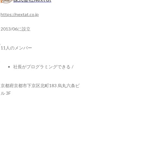
https://nextat.co.jp
2013/06に設立
11人のメンバー
社長がプログラミングできる
/
京都府京都市下京区北町183 烏丸六条ビ
ル 3F