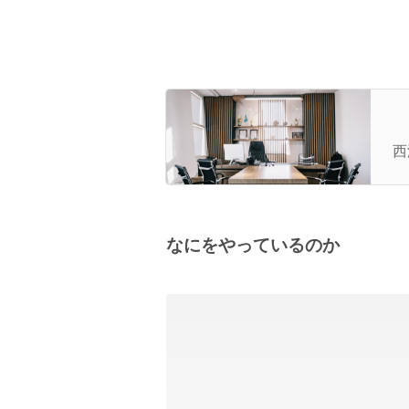
N
西
て
なにをやっているのか