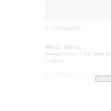
チームでの会議風景
常駐なし。丸投げなし。

Nextatはプロジェクト単位で依頼
グ企業です。

要件定義から設計・実装・テスト・運
一気通貫で担うのがNextatのスタイルで
「ただ動くものを作る」のではなく、な
その積み重ねが、保守しやすく、バグ
ステムをつくっています。
