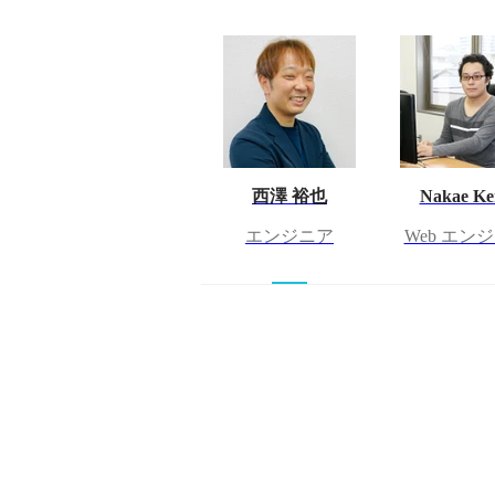
西澤 裕也
Nakae Ke
エンジニア
Web エン