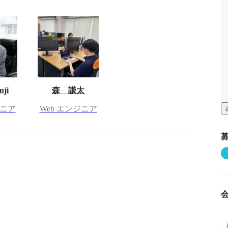
nji
森 謙太
ジニア
Web エンジニア