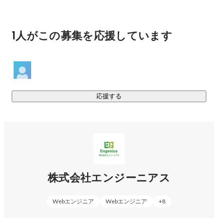
各個人で成長したい分野や叶えたいキャリアパスは全く異な
ると思っています。そのため、働き方・勉強したいこと・作
りたいものが各々違う中で、それを1つの会社で叶えるのは難
1人がこの募集を応援しています
しいのが現状です。

しかし、エンジーニアスは

・プロジェクト選択制

・副業OK

・スキルチェンジ大歓迎

応援する
など、一人ひとりに決定権を与え、エンジニアの成長機会を
作ります。

＜その他会社紹介＞

◆豊富な事業内容

株式会社エンジーニアス
・ITソリューション事業(システムの設計開発、インフラの設
計構築)

・ITエージェント事業(エンジーニアス転職)

Webエンジニア
Webエンジニア
+
8
・ITスクール事業(エンジーニアスアカデミー)
