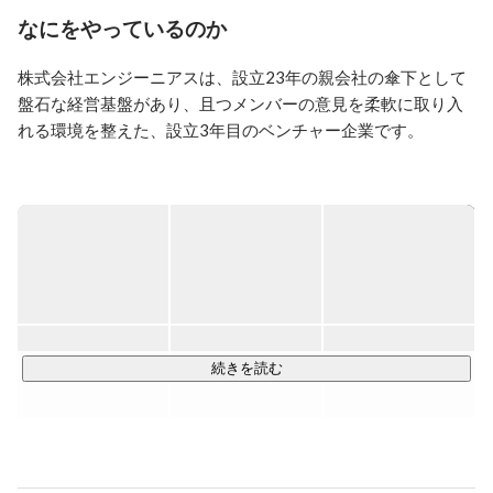
事業立ち上げにも成功してきました。

なにをやっているのか
2021/8月よりITエンジニアリング事業の立ち上げに着手
株式会社エンジーニアスは、設立23年の親会社の傘下として
しています。

盤石な経営基盤があり、且つメンバーの意見を柔軟に取り入
【起業家支援】

れる環境を整えた、設立3年目のベンチャー企業です。

・エンジェル投資家チャンネル運営
【youtu.be/EGyP9PiS3QM】

当社は「エンジニアファーストな会社」を体現するために、
・エンジェル投資家として22社のスタートアップ企業に
代表の丹野をはじめとした、執行役員、顧問まで会社に所属
投資

しているメンバーがエンジニアで構成されています。

・世界学生起業家コンテスト運営委員

・EOイノベーションプログラム運営委員
そのためエンジニアにしかわからない苦労や悩みなどに本気
で寄り添い、解決できる体制を当社では整えています。

======================

続きを読む
◆裁量◎｜万全のプロジェクトアサイン制度

当社では、自身が得意とする言語を活用したプロジェクトに
アサインが可能です。
