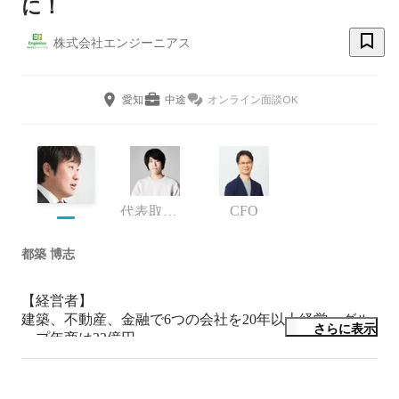
に！
株式会社エンジーニアス
愛知
中途
オンライン面談OK
CFO
代表取締役
都築 博志
【経営者】

建築、不動産、金融で6つの会社を20年以上経営。グル
さらに表示
ープ年商は33億円。

経営のスタンスは「理念経営」。

人材育成と組織力の強化を企業の強みとし、数々の新規