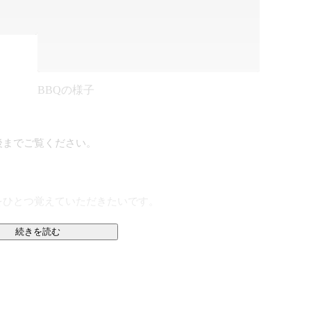
BBQの様子
までご覧ください。

ひとつ覚えていただきたいです。

続きを読む
て見えない景色を見に行くことです。ひとりひとりが前
間社会を前進させる。そのこと自体に人生の意味がある