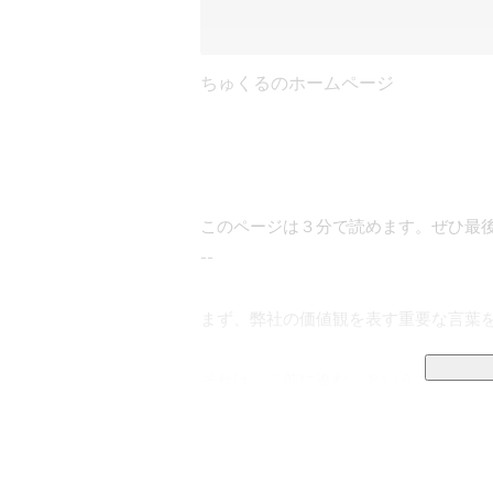
ちゅくるのホームページ
このページは３分で読めます。ぜひ最後
--

まず、弊社の価値観を表す重要な言葉を
それは、「前に進む」ということ。

前に進むとは、幾多の困難を乗り越え
進することで、事業を前に動かし、人