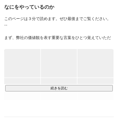
に進化したんだろうとか。

なにをやっているのか
自然科学も好きです。

このページは３分で読めます。ぜひ最後までご覧ください。

自転車はなぜ倒れないんだろうとか。磁石はなぜくっつ
くんだろうとか。

--

なんで最短距離が最速ではないんだろうとか。命の単位
はなんなのかとか。

まず、弊社の価値観を表す重要な言葉をひとつ覚えていただ
きたいです。

社会といえば、人の心情や行動、経済にも関心がありま
す。

それは、「前に進む」ということ。

なんであの人はいつも同じ服を着ているんだろうとか。
なんであの会社はすごく儲かってるんだろうとか。なん
のために力いっぱい働いているんだろうとか。

前に進むとは、幾多の困難を乗り越えて見えない景色を見に
行くことです。ひとりひとりが前進することで、事業を前に
小さい頃に「なぜなぜ期」ってあったと思うんですよ。

動かし、人間社会を前進させる。そのこと自体に人生の意味
まさにあれが一生続いていて、ようやく少しは理解でき
があると考えています。

続きを読む
たことを活かして、世界になにかを表現しなければと思
っています。

より成長性の高い事業領域にフォーカスし、"成長最適"な役割
一生懸命にいきましょう。
にメンバーをアサインすることでこれを実現します。
