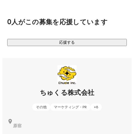
とはいえ四方八方に枝葉を伸ばしても高く成長することはで
きません。弊社は「マーケティング力」と「クリエイティビ
ティ」を軸となる強みとし、これを活かした新規事業を次々
0人がこの募集を応援しています
と作っていきます。

あらためてちゅくる株式会社は、なにをする会社か。

応援する
マーケティング力とクリエイティビティを活かして新規事業
をどんどん作り、前進しつづける会社です。

《現在取り組んでいる事業》

◆D2C事業

ちゅくる株式会社
エンターテイメント系グッズの企画販売、アウトドアグッズ
の企画販売、酒類の輸入・販売などをしています。精度の高
その他
マーケティング・PR
+
8
いマーケットインの手法を取り入れているため、ほぼ100%の
確率で新商品のローンチ直後から利益を出すことに成功して
います。気になる方はぜひお問い合わせください。

原宿