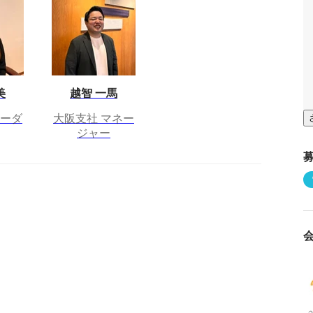
美
越智 一馬
リーダ
大阪支社 マネー
ジャー