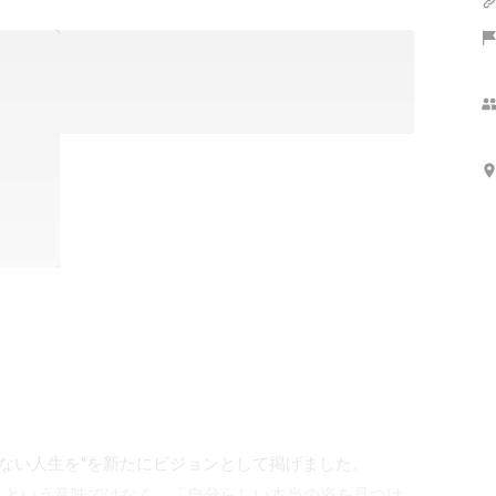
らわれない人生を"を新たにビジョンとして掲げました。

くという意味ではなく、「自分らしい本当の姿を見つけ