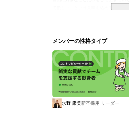
て欲しい」という意味を込めております
当社の業務でも常に「枠にとらわれない
例えば、転職サポートを行っている弊
ても、なぜそれをやりたいのかを深堀
メンバーの性格タイプ
こともあります。

最終的にはご自身の判断ですが、私た
当社の目指すところです。

『お客様』だけの関係性ではなく、fre
事を通して人それぞれの『目標』や『
に、深く関わらせていただき、アット
水野 康美
新卒採用 リーダー
してまいります。
なぜやるのか