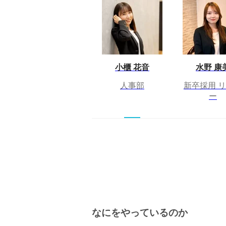
小櫃 花音
水野 康
人事部
新卒採用 
ー
なにをやっているのか