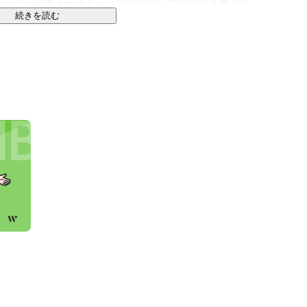
続きを読む
。

」ことを重視しております。

社の人材紹介事業部では、転職者が事務職を志望してい
りし、場合によってはより適したほかの仕事を提案する
ちは選択の幅を与えたい。「枠にとらわれない」ことが
emovaと関わった全ての方が人生の大半の時間を使う仕
幸せ』を実現していただくためのサポートができるよう
ホームで信頼される会社であり続けられるよう日々成長