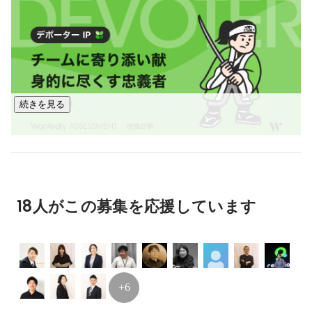
・先端系研究開発 - 深層学習を用いた映像パターン分析、人
工知能への活用

・ECサイト、各種コンテンツ開発

・iOS / Androidアプリ開発

▼組込系▼

続きを見る
・IoT開発

・産業用ロボット開発

・自動車ECUの開発

・車載機器開発

・通信機器開発

・交通システム開発　など
18人がこの募集を応援しています
+6