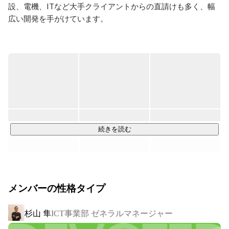
設、電機、ITなど大手クライアントからの直請けも多く、幅
広い開発を手がけています。

また、現在は当社初の自社サービスを開発中。自社販売の計
画も進んでいるため、SESや受託開発だけに留まらないビジネ
スモデルの確立へと近づいています。

このジャンプアップは非常に難易度が高く、ごく一部の企業
でしか成功を収めておりません。

しかし、私たちは「逆境に飛び込むファーストペンギン」。
果てしない高みを見据えることで、業界のイニシアチブを取
続きを読む
る未来を描きます。

【ソフトウェア開発】

▼WEB・オープン系▼

メンバーの性格タイプ
・企業向けの基幹系・情報系システムの開発

・Web技術を用いた基幹系・情報系システムの開発

杉山 隼
ICT事業部 ゼネラルマネージャー
・クライアント＆サーバシステムによるアプリケーション開
発
