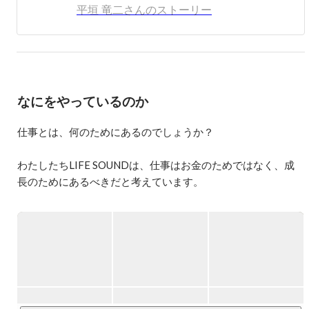
★挫折の連続時代

平垣 竜二さんのストーリー
３年後、業績回復出来ず挫折した私は特に何も考えず「待
遇面」や「ラクそう」という理由で惣菜屋さんに勤めるこ
とに。しかし入社後、人間的な成長も無くただ上司から叱
られる毎日に「このままでいいのか？」と疑問を持ち始め
「やりがい」「将来」に焦点を当て再度就職活動を始め
る。しかし、思うような仕事に出会えず「自分がやりたい
なにをやっているのか
ようにやるには、起業もアリかも？」そんな気持ちで経営
者のブログや啓発本を読んでみると営業からスタートして
いる方も多く居たが「営業は正直イヤだな」と思い、なか
仕事とは、何のためにあるのでしょうか？

なか行動を起こせないでいた。

わたしたちLIFE SOUNDは、仕事はお金のためではなく、成
★急成長時代

長のためにあるべきだと考えています。

そんな矢先、営業を通じて独立支援をしている会社を見つ
個人がより良い人生を送るための学びを、仕事によって得る
ける。私は上京しその会社に入り営業スキル及び起業ノウ
ことができる。

ハウを習得。その後、独立した私は自分がそうしてもらっ
たように「人の人生を応援したい」と思い、営業というコ
そんな会社を目指して、楽しく真面目に仕事に取り組んでい
ミュニケーション重視のお仕事に取り組みながら、独立支
ます！

援事業を行なっている。
<わたしたちの目的>

働く人が、仕事を通してマネジメント能力を身につけ、自分