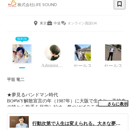
株式会社LIFE SOUND
東京
中途
オンライン面談OK
指名OK
Administrator
セールス
セールス
平垣 竜二
★夢見るバンドマン時代

BO∅WY解散宣言の年（1987年）に大阪で生まれ、高校生
さらに表示
の時から歌手を目指し始め、気つけば２５歳。そんな折
り、父が体調を崩した事をキッカケに両親が運営していた
居酒屋の店長として店舗運営に携わることとなる。

行動次第で人生は変えられる。大きな夢に向かって小さな一歩を踏み出そう！