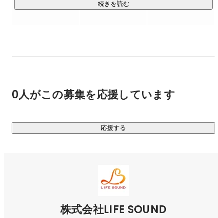
の可能性を拡げられるようになること

続きを読む
<仕事の内容>

〇プロモーション事業

クライアント様の商品をPRしたり販売したりといった、セー
ルス・マーケティングの受託業務を行っています。商材はネ
ット回線などの通信系がメインです。

0人がこの募集を応援しています
〇独立支援事業

業務や研修を通して社員がセルフマネジメントを身につけ、
自立するための支援をしています。人にもよりますが、1－2
応援する
年程度でマネジメント能力を身につけることができます。

<今後の展開>

2017年7月に創業してまだ日が浅いので、まだまだ事業展開
していきます！

代表がもともと音楽活動をしていたので、プロモーションの
ノウハウを活かした音楽事業にも取り組んでいく予定です。
株式会社LIFE SOUND