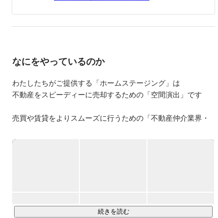
青森出身。夫の仕事の都合で4度の引越しを経験。

各地で地元の方との新しい出会いを求めて、ご当地グルメ
を食べに出かけるのが大好きです。

子供2人のママ。それぞれの個性を楽しみながら子育て
中。
なにをやっているのか
わたしたちがご提供する「ホームステージング」は

不動産をスピーディーに売却するための「空間演出」です

売買や賃貸をよりスムーズに行うための「不動産仲介業界・
物件オーナー様向け販促支援サービス」で、当社では、内見
や撮影のための物件の片付け～インテリア演出から、WEBや
パンフレット用の画像・VR動画（動画はデジタルツインを簡
単に実現するMatterportで撮影）コンテンツの制作まで、ホ
ームステージングに関するすべてのサービスを「ワンストッ
プ」で、且つ「全国で展開」しています。

◆空室ホームステージング

続きを読む