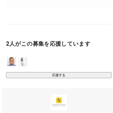
売却・賃貸物件、高齢者施設等の空室を、新生活イメージが
湧くように家具や小物で演出するレンタルサービスです。

お部屋の雰囲気や想定顧客層に合わせたプランニングで、住
まいへの期待感を一層高めます。

◆居住中ホームステージング

住みながら売るための、お片付けと小物配置のサービスで
2人がこの募集を応援しています
す。

片付けで生活感を抑え、お持ちの家具・小物を活かしたアレ
ンジを施すことで、写真や内覧でお部屋本来の魅力が伝わる
ように演出します。

◆その他

応援する
・スチール撮影

・3Dウォークスルー動画（Matterport）撮影

・VRホームステージング

https://samantha-hs.com/service/