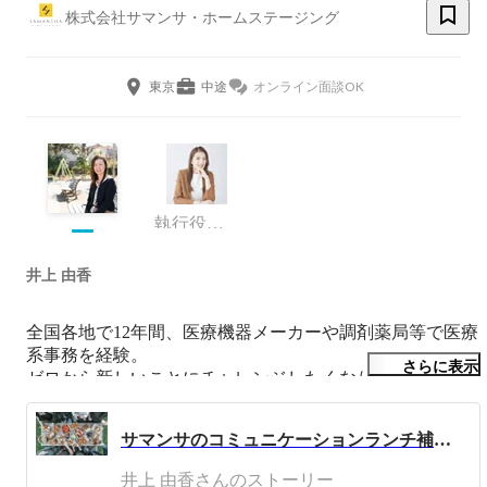
株式会社サマンサ・ホームステージング
東京
中途
オンライン面談OK
執行役員 エグゼクティブクリエイティブディレクター
井上 由香
全国各地で12年間、医療機器メーカーや調剤薬局等で医療
系事務を経験。

さらに表示
ゼロから新しいことにチャレンジしたくなり、

現在は、サマンサ・ホームステージングでマッチングサポ
ートデスクのリーダーとして勤務。

サマンサのコミュニケーションランチ補助制度「ごちサマ」をご紹介！愛称「ごちサマ」は、まさかの代表の言い間違え？！
居住中ホームステージングの受注調整等業務に携わり、

リーダーとしての業務改善、マネジメント業務を担う。

井上 由香さんのストーリー