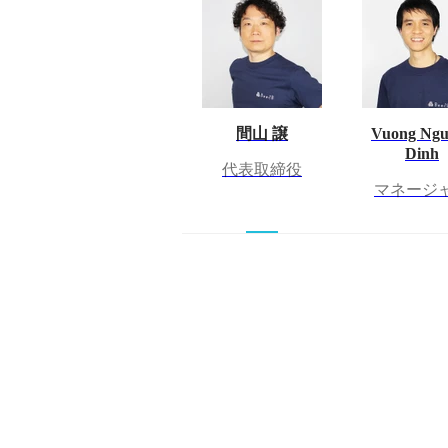
間山 譲
Vuong Ngu
Dinh
代表取締役
マネージ