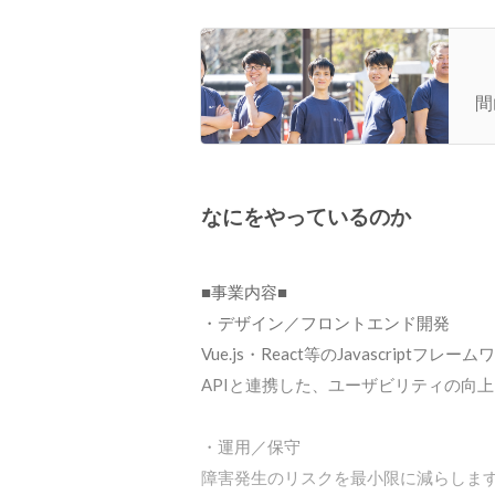
第
間
なにをやっているのか
■事業内容■

・デザイン／フロントエンド開発

Vue.js・React等のJavascriptフ
APIと連携した、ユーザビリティの向上
・運用／保守

障害発生のリスクを最小限に減らしま