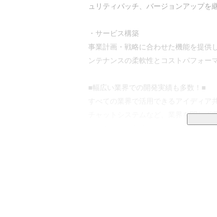
ュリティパッチ、バージョンアップを継
・サービス構築

事業計画・戦略に合わせた機能を提供します。Ru
ンテナンスの柔軟性とコストパフォーマ
■幅広い業界での開発実績も多数！■

すべての業界で活用できるアイディア共
チャットシステムなど、業界を問わず
ッジを元に、自社サービスの開発にも
なぜやるのか
■社名の由来と心得■

プロジェクト成功について大きな要因