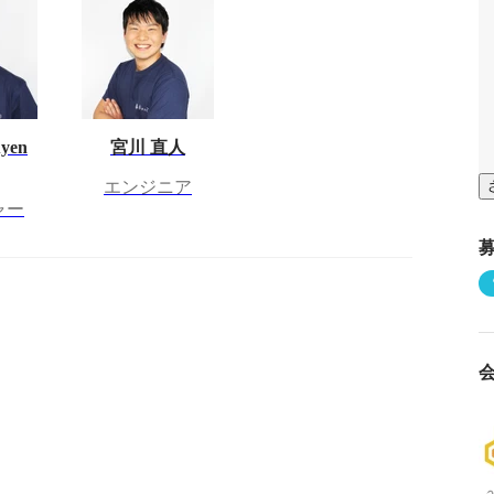
yen
宮川 直人
エンジニア
ャー