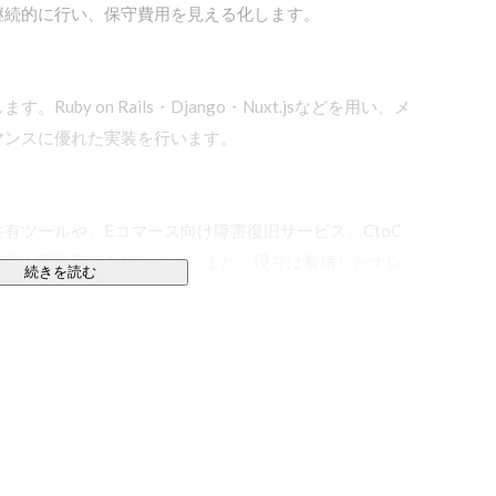
続的に行い、保守費用を見える化します。

by on Rails・Django・Nuxt.jsなどを用い、メ
ンスに優れた実装を行います。

有ツールや、Eコマース向け障害復旧サービス、CtoC
豊富な開発実績を持ちます。また、現在は蓄積したナレ
続きを読む
注力しています。
となったのは、計画性があり、緻密で確実な根拠を構築