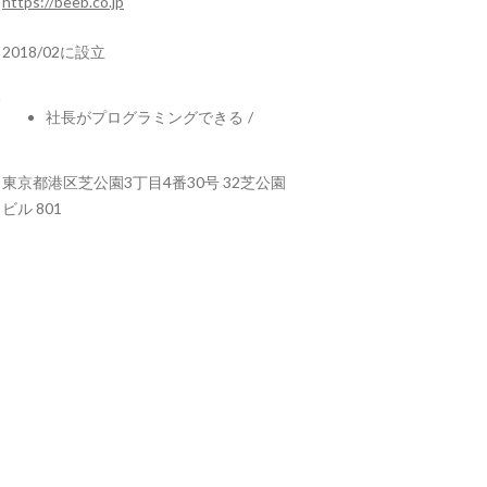
https://beeb.co.jp
2018/02に設立
社長がプログラミングできる
/
東京都港区芝公園3丁目4番30号 32芝公園
ビル 801