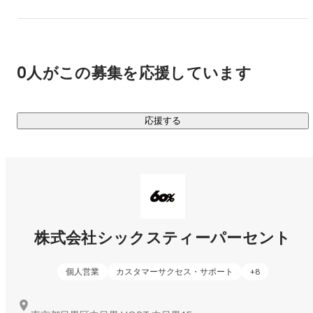
現在、60％は「第二章」を迎えています。第一章はアジアの
ブランドを日本市場へ展開することで着実に成長を遂げてき
ました。今後は、ミッションの実現に向けて、国内における
さらなるサービス拡大を進めるとともに、中華圏・アジア全
0人がこの募集を応援しています
域を中心に世界へとサービスを展開します。また "Commerce 
Platform" を実現するため、基幹プロダクトとしてブランドへ
提供するソリューション構築や、バリューアップ事業の立ち
応援する
上げに注力をしていきます。

共にアジアから新しいシーンを創っていくチャレンジができ
る、心強い仲間をお待ちしております。

"TECHNOLOGY × GLOBAL × FASHION × EC" のキーワードに
興味のある方はぜひご応募ください。

株式会社シックスティーパーセント
https://sixtypercent.notion.site/SIXTYPERCENT-Inc-
個人営業
カスタマーサクセス・サポート
+
8
d68e4aff3fc54880b5963a88ff9b7303
＜リリース・メディア掲載＞
