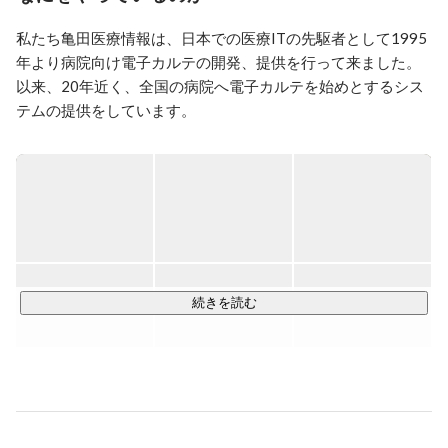
私たち亀田医療情報は、日本での医療ITの先駆者として1995
年より病院向け電子カルテの開発、提供を行って来ました。
以来、20年近く、全国の病院へ電子カルテを始めとするシス
テムの提供をしています。

サービス・・・一般科・精神科向け電子カルテの開発/導入/
保守/販売

お客様　・・・全国の病院・クリニック

製品　　・・・Web型の電子カルテ,クラサバ型の電子カルテ,
看護勤怠管理,紹介状管理など

理念　　・・・医療情報化の先駆者として医療の発展に貢献
続きを読む