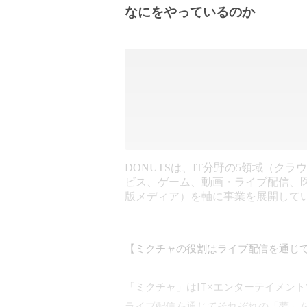
なにをやっているのか
DONUTSは、IT分野の5領域（クラ
ビス、ゲーム、動画・ライブ配信、
版メディア）を軸に事業を展開して
【ミクチャの役割はライブ配信を通じて
「ミクチャ」はIT×エンターテイメン
ライブ配信を通じてそれぞれの「夢」