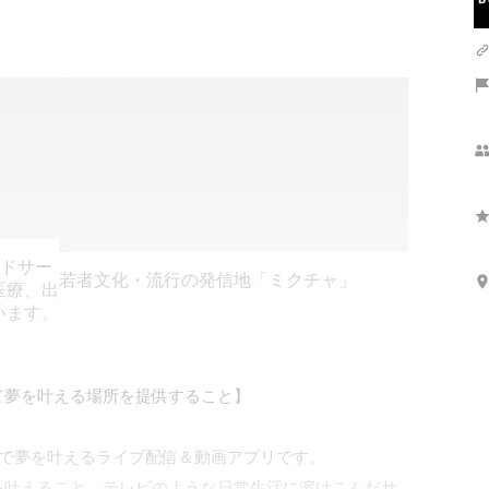
ウドサー
若者文化・流行の発信地「ミクチャ」
医療、出
います。
夢を叶える場所を提供すること】

トで夢を叶えるライブ配信＆動画アプリです。

を叶えること、テレビのような日常生活に溶けこんだサ