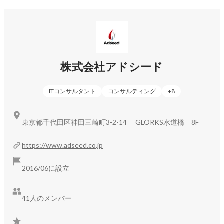
開発スピードを大幅に伸ばし、コーディングスキルのない人
材でも開発ができるのノーコードのプラットフォームです。

日本のDX化をより加速させるため、業務システムを「設定ベ
ースで開発できる」ノーコードプラットフォームの開発に着
手しました。

3年後、5年後のデファクトスタンダードになるシステムを世
株式会社アドシード
の中にリリースしていきます。
ITコンサルタント
コンサルティング
+
8
東京都千代田区神田三崎町3-2-14 GLORKS水道橋 8F
https://www.adseed.co.jp
2016/06に設立
41人のメンバー