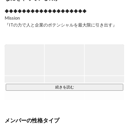
◆◆◆◆◆◆◆◆◆◆◆◆◆◆◆◆◆◆◆

Mission

『ITの力で人と企業のポテンシャルを最大限に引き出す』

Vision

『AIに負けないプロフェッショナル集団になる。』

◆◆◆◆◆◆◆◆◆◆◆◆◆◆◆◆◆◆◆

AIに取って代わられる事のない、クリエイティブな存在を目
指し、

SI業界における新しい仕組みを構築し続けるゲームチェンジ
続きを読む
ャーとして3つの事業を展開しています。

◆◆システムインテグレーション事業◆◆

新規サービスの立ち上げから一貫して依頼頂いたり、プロジ
メンバーの性格タイプ
ェクトの立て直しを依頼されるなど、技術力を高く評価され
「上流から一貫して任せられるプロ集団」として信頼を頂い