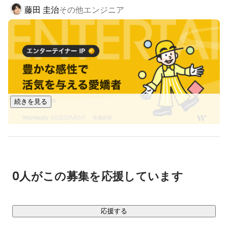
藤田 圭治
その他エンジニア
ています。

現在、SES業界において難しいとされる未経験からのプログラ
ミング案件へのアサイン率100％と、業界では異例の待機0
件、要員起因による解約0件という状況を作り出すことに成功
しております。

◆◆IT教育事業◆◆

エンジニア未経験者を一人前の開発者に育て上げることに強
続きを見る
みのある当社の教育力を武器に独自に開発したオリジナルテ
キストを使い、法人様向けのエンジニア教育を行っていま
す。

その確かな育成力を評価頂き、大手企業様の導入も決まり、
日本のエンジニアリング力の向上の実現に向けて突き進んで
います。

0人がこの募集を応援しています
◆◆クラウド事業◆◆

クラウド型の法人向け業務効率化システムの開発を行ってい
応援する
ます。
