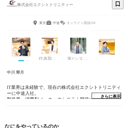
株式会社エクシトトリニティー
東京
中途
オンライン面談OK
代表取締役社長
第1システム事業部
中川 華月
IT業界は未経験で、現在の株式会社エクシトトリニティ
ーに中途入社。

さらに表示
製造業、消費剤メーカーのシステム開発にPMOとして
なにをやっているのか