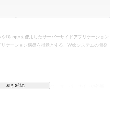
RailsやDjangoを使用したサーバーサイドアプリケーション
PAアプリケーション構築を得意とする、Webシステムの開発
続きを読む
レームワーク、Android, iOSにおいて、サーバーサイドや外部
を支援します。

件定義作成から進行管理、納品前の受入テストまでをデ
ドの領域もワンストップでサポートします。
