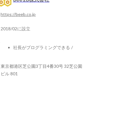
https://beeb.co.jp
2018/02に設立
社長がプログラミングできる
/
東京都港区芝公園3丁目4番30号 32芝公園
ビル 801