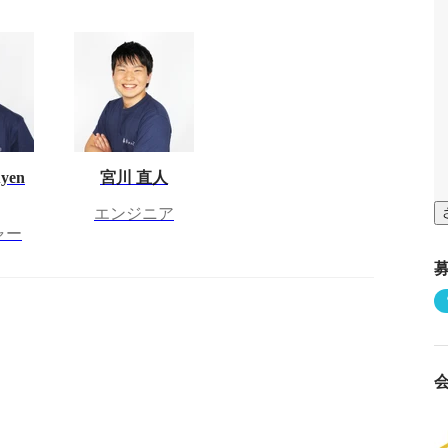
yen
宮川 直人
エンジニア
ャー