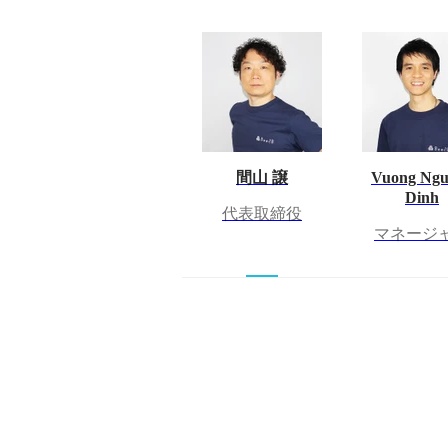
間山 譲
Vuong Ngu
Dinh
代表取締役
マネージ