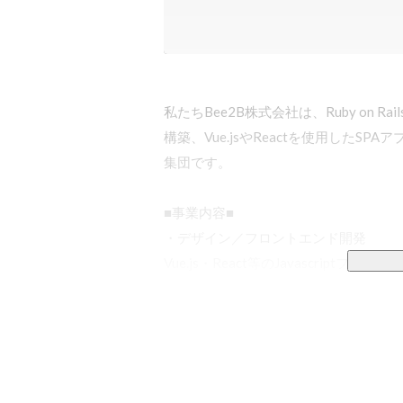
私たちBee2B株式会社は、Ruby on 
構築、Vue.jsやReactを使用したS
集団です。

■事業内容■

・デザイン／フロントエンド開発

Vue.js・React等のJavascriptフ
APIと連携した、ユーザビリティの向上
・ディレクション

ヒアリング後のワイヤーフレーム・要
ィレクション。デザインやサーバーサイ