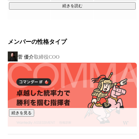
*「注目の西日本ベンチャー100」は、イシン(株)が提供する
続きを読む
法人向け有料会員制サービスです。

エントリーした企業の中から、厳正な審査のもと選出したベ
ンチャー企業100社が「注目の西日本ベンチャー100」として
紹介されます。

メンバーの性格タイプ
菅 優介
取締役COO
▍展開しているサービス

￣￣￣￣￣￣￣￣￣￣

□人材紹介サービス

・転職のみならず、新卒領域、インターン領域まで幅広く支
援。

また、年収800万円以上の課長、部長、CXO等のハイクラス
人材のご紹介もしております。

年代、職種、ポジションに制限がない分、CA / RAとして圧倒
続きを見る
的な成長を臨むことが可能です。

また、ご希望の企業様に対しては、入社後三ヶ月・半年・一
年毎にCAが面談を行い、ご支援させていただいた方が、現状