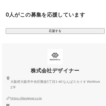
どんな心境やモチベーションで活躍しているのかまでカウン
セリングをする、候補者に寄り添ったサポートをするケース
もございます。

0人がこの募集を応援しています
□採用支援 / コンサルティングサービス

・人材紹介のみならず、採用領域における、制作、集客、代
応援する
行、そして入社後のサポートを一貫して行っています。

▍お取引実績

￣￣￣￣￣￣￣￣￣￣

□ 主要取引先

・株式会社サイバーエージェント

株式会社デザイナー
・株式会社デジタルアイデンティティ

・株式会社オンリーストーリー

大阪府大阪市中央区難波5丁目1-60 なんばスカイオ WeWork
・株式会社hacomono

27F
・キャディ株式会社

・株式会社hajimari

https://designer.co.jp
・株式会社CARTA HOLDINGS
