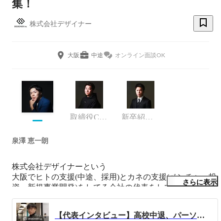
集！
株式会社デザイナー
大阪
中途
オンライン面談OK
取締役COO
新卒紹介事業部
泉澤 恵一朗
株式会社デザイナーという

大阪でヒトの支援(中途、採用)とカネの支援(ベンチャー投
さらに表示
資、新規事業開発)をしてる会社の代表をしています

◆基本的なプロフィール

【代表インタビュー】高校中退、パーソルを経た代表が語る"人材会社から逸脱した"今後の構想とは
・1995年10月3日(26歳)
