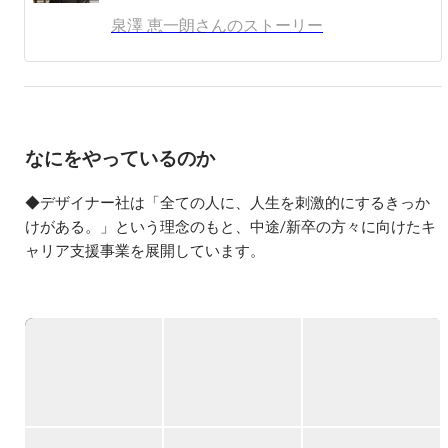
・大阪生まれ泉州育ち

泉澤 恵一朗さんのストーリー
・15歳で高校中退 

・現場仕事しつつ、ストレートで大学入学

・新卒面接約80社受けて内定1社

・営業1年間業績0から8ヶ月達成

・パーソルキャリア(旧インテリジェンス)

を1年9ヶ月で退社し、独立

なにをやっているのか
 【詳細の経歴】

2020年　1月marketing-robotics株式会社

◆デザイナー社は「全ての人に、人生を刺激的にするきっか
新卒採用のサポート従事

けがある。」という理念のもと、中途/新卒の方々に向けたキ
2020年   9月  中小企業2社人事顧問就任

ャリア支援事業を展開しています。

2020年   11月 株式会社ATS 人事顧問就任

2021年    12月  株式会社Renovate 人事顧問就任

——

2021年    1月  株式会社クオーツ セールスチーム参画

2021年    株式会社デザイナー 代表取締役に就任〜現職

2021年 他スタートアップ2社 PM、取締役就任
📢TOPIC📢

注目の西日本ベンチャー100にも選出！

セールスイネーブルメント領域で強みがあり、1人1人の生産
性が高い組織として事業拡大を図っています。
