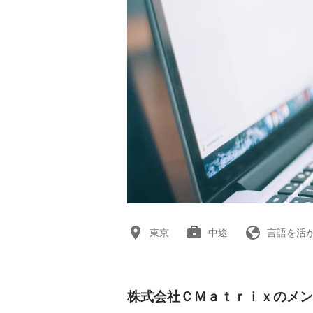
東京
中途
言語を活
株式会社ＣＭａｔｒｉｘのメン