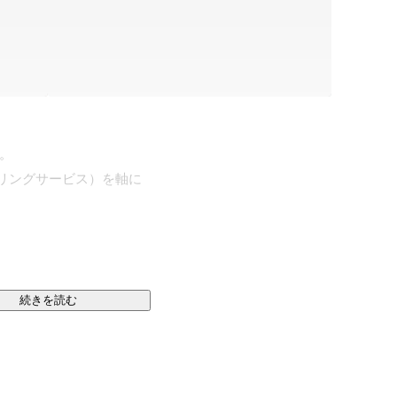
。

アリングサービス）を軸に



続きを読む