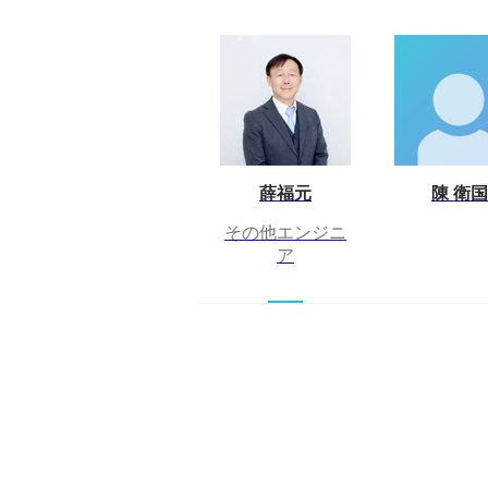
薛福元
陳 衛国
その他エンジニ
ア