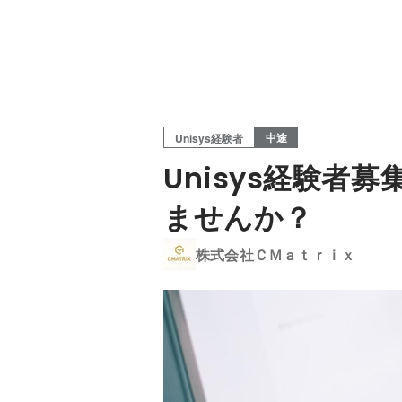
中途
Unisys経験者
Unisys経験
ませんか？
株式会社ＣＭａｔｒｉｘ