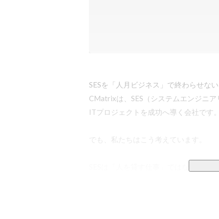
SESを「人月ビジネス」で終わらせない
CMatrixは、SES（システムエンジニ
ITプロジェクトを成功へ導く会社です。
でも、私たちはこう考えています。

SESは「人を貸す仕事」ではない。

人の可能性を解放する仕事だ。

・企業の課題を本質から理解する
