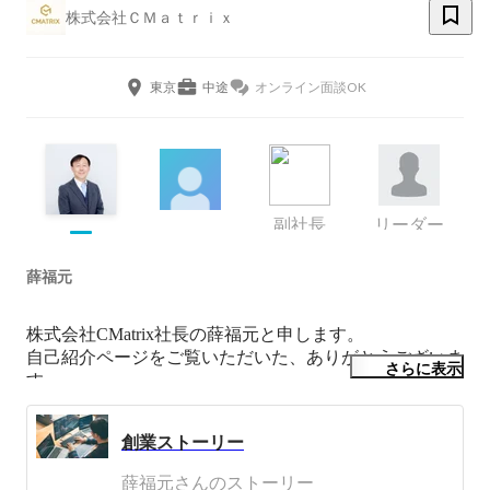
株式会社ＣＭａｔｒｉｘ
東京
中途
オンライン面談OK
副社長
リーダー
薛福元
株式会社CMatrix社長の薛福元と申します。

自己紹介ページをご覧いただいた、ありがとうございま
さらに表示
す。

私はエンジニア歴24年、2019年7月起業、株式会社
創業ストーリー
CMatrixの社長兼SES営業をやっています。エンジニア
目線で営業をしております。適才適用、教育、サポー
薛福元さんのストーリー