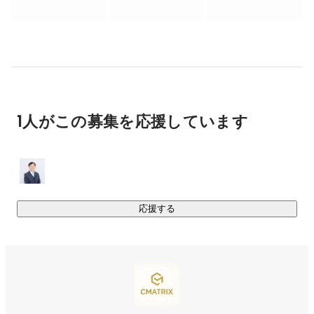
■某大手保険会社コールセンターシステム開発、運用、
・双方にとって“攻め”のマッチングをする

保守

■某大手証券会社システム開発、保守、マイグレーショ
Web、業務系、クラウド、モバイルなど

ン （性能テスト）

幅広い技術領域で支援しながら、

「安心」と「挑戦」が両立できるSESモデルを創っています。
【表彰及び資格 】 

・日立ソリューションズ・ネクサス　社長事業貢献賞２
等

1人がこの募集を応援しています
・キャノンITソリュション社長賞チームやっぱり受賞

・美国PMI認定PMP 

・ORACLE 12Cデータベース管理OCP認定（GOLD）

・日本語能力試験1級
応援する