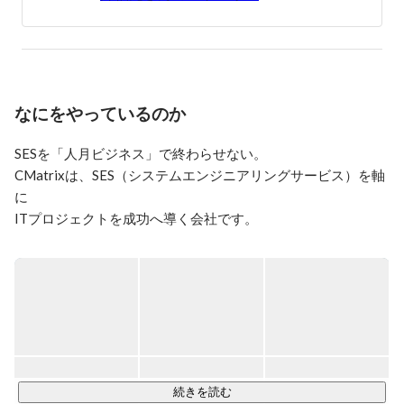
ト、ケアなどをやらせていただきます。今お互いに協力
しているパートナー様が330社くらいございます。 ご応
募または情報交換について、DMをお願い致します。

私は長年各種システムの開発、運用、保守を携わって、
小規模システムから大規模システムまで、外部設計から
なにをやっているのか
総合テストまで様々の経験やノウハウを積んでいます。
お客様の目線に合わせて積極的に行動して、 開発スピ
ードと品質を重視し、 お客様に役が立てるように頑張
SESを「人月ビジネス」で終わらせない。

って参りました。また、システム開発の中でお客様から
CMatrixは、SES（システムエンジニアリングサービス）を軸
表彰を頂いたり、IT資格を取得したりしました、 下記
に

が私の経験した主要なプロジェクトと持っている表彰及
ITプロジェクトを成功へ導く会社です。

び資格です 。

【経験 プロジェクト】 

でも、私たちはこう考えています。

■某専門病院医療系システム開発、運用、保守

■郵政物流業務システム開発

SESは「人を貸す仕事」ではない。

■某小売り企業の販売、在庫管理システム

人の可能性を解放する仕事だ。

■大手通信会社の次世代通信システム構築開発

■ネット銀行（国債業務）システム開発

・企業の課題を本質から理解する

■某消費者金融保証システム開発、保守

・エンジニアのキャリアを本気で考える

続きを読む
■某大手航空会社チケット販売総合システム開発
