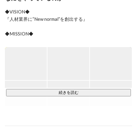
ライター

広告運用者

◆VISION◆

エンジニア

『人材業界に“New normal”を創出する』

webデザイナー

を募集しています。
◆MISSION◆

『20代・未経験層がキャリアに投資することを当たり前の世
の中にする』

◆VALUES◆

【チーム戦で挑み、勝利する。】

規模を追い、遠いところに行く為には組織力が大事。だから
こそ1人だけでなく全員の力を合わせて事業運営し、一点突破
続きを読む
を心がけ、最後は必ずチームで勝とう。

【結果に言語化と再現性を。】

最小資本で最大限の成果を上げる為には再現性が必要。再現
性を求めると結果に対しての言語化が必要。良い結果は同じ