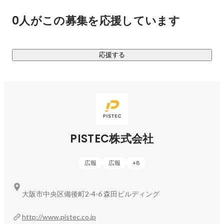
ように繰り返せるように。悪い結果は繰り返さないように。

0人がこの募集を応援しています
【変化と課題を許容し、前向きに。】

応援する
”New normal”の創出には前例の無い事に日々チャレンジしな
ければいけない。その過程で過去の行動や言動が変わること
も多いだろう。しかしそんな時こそ変化を許容し、楽しむ姿
勢を忘れない、できないよりもどうやるか？の精神で”新しい
当たり前”を創出できる組織に。

【WHYを重視し、センターピンを貫く。】

PISTEC株式会社
量。質。スピード。この3点を妥協せずに追いかけても目的が
広報
広報
+
8
間違っていたら成果は出ない。常に「なぜ」を忘れず、なぜ
に対して最大限の効果を発揮する一手を撃ち続けよう。

大阪市中央区備後町2-4-6 森田ビルディング
【常に感謝を忘れず、謙虚で素直な姿勢で。】

http://www.pistec.co.jp