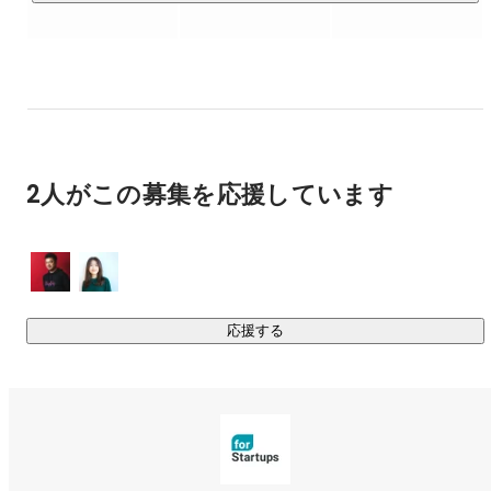
のビジョンを実現するために、経営戦略・課題をヒアリング
し会社を変革する幹部陣を人材支援。※CXO・経営幹部層を中
心とした支援を強みとして、2025年3月末時点 累計1800名の
支援

- 経営課題に応じて、採用力を強化するためのコンサルテーシ
ョンから、組織運営における情報サポート、投資家紹介ま
で、人材支援を中心に顧客の成長に徹底伴走するサービスを
2人がこの募集を応援しています
提供。

- シード投資専門VCや大学研究機関等と提携した起業支援サ
ービスを展開。起業家の絶対数を増やし、競争環境の醸成と
成功例の増加、起業文化の成長を促進しています。

◎オープンイノベーション事業

応援する
累積25000社*のスタートアップ情報を集積した国内最大級の
成長産業データベース『STARTUP DB』を活用し、地方自治
体や中央省庁との起業家発掘/育成や、大手企業に対してスタ
ートアップとの共創を通じた新規事業創出支援を企画コンサ
ルティング。
