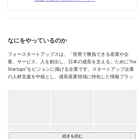
なにをやっているのか
フォースタートアップスは、「世界で勝負できる産業や企
業、サービス、人を創出し、日本の成⻑を支える」ために”for 
Startups”をビジョンに掲げる企業です。スタートアップ企業
の人材支援を中核とし、成長産業領域に特化した情報プラッ
トフォーム「STARTUP DB」の運営や、官庁・地方自治体の
スタートアップ関連事業の支援など、産・官・学連携による
成長産業支援事業を展開しています。

【具体的な事業内容】

◎ヒューマンキャピタル事業
（
https://www.forstartups.com/services/talent-agency
）

- 急成長するスタートアップ企業のパートナーとして、起業家
続きを読む