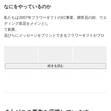
東京で『お花屋さん』になる事を夢見て上京。2005年東
なにをやっているのか
京のウエディングプロデュース会社でフラワーコーディ
ネーターとして活動開始。料理の鉄人ムッシュ坂井の店
私たちは2007年フラワーギフトのEC事業、贈答花の卸、ウエ
「La Rochelle」にてウエディング専属フラワーコーディ
ディング装花をメインとし

ネーターを勤める。2006年FENDI「シンデレラオーディ
ション」で夢を持って頑張る女性1,000人以上の応募の
て創業。

中からシンデレラガールに選ばれる。その間、 ニコラ
花びらにメッセージをプリントできるフラワーギフトがプロ
イバーグマンの指導を仰ぐ。

ポーズシーンで大変好評をいただき、TVメディアや人気アニ
メとのタイアップ等で話題となり、フラワー事業を主軸に成
その後独立し、株式会社Ucaを設立。数多くの企業、パ
長してきました。

ーティ、イベント装飾(FENDI、LEXUS、DAIMLER、
大丸東京店 etc.)を担当する。近年では、2011年6月元菅
直人首相が、来日した米歌手のレディーガガに贈った 
■事業内容■

続きを読む
バラの花（メッセージローズ）のプロデュースも務め
▍EC事業　

た。また、ヒューマンアカデミーフラワー講座の講師と
フラワーギフト専門店パティスリーフラワー
して教壇に立つなど幅広い分野で活躍を続けている。
「Patisserie+Flower」

https://www.patisserie-flower.jp/
お客様の「贈る気持ち」に寄り添えるよう商品は作りおきせ
ず、1つ1つ注文を受けてから作るアフターオーダー方式で提
供しています。
