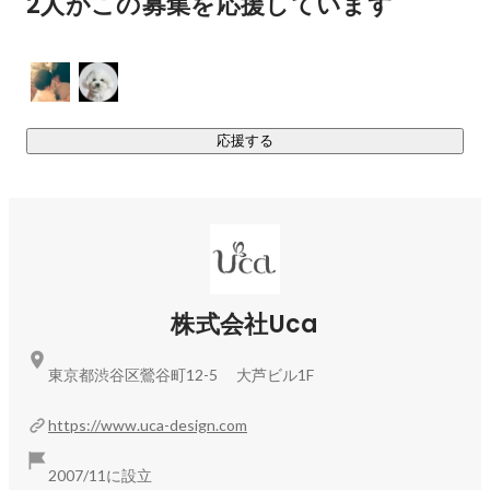
2人がこの募集を応援しています
▍プロポーズ支援事業

「ハウツープロポーズ」　　
https://how-to-propose.com/
プロポーズシーンでのお悩み解決を目的に2022年リリース。
サプライズプランのご提案から当日サポート。プロポーズに
役立つ情報を配信。

応援する
▍BtoB向け事業

　オフィスグリーン、企業間の贈答花、OEM商品、ノベルテ
ィのご提案、製造等

▍イベントの装飾及び空間プロデュース

株式会社Uca
　企業イベント、化粧品やアパレルのレセプションパーティ
ー等の装飾全般のご提案、施工

東京都渋谷区鶯谷町12-5 大芦ビル1F
▍ウエディング装花

https://www.uca-design.com
　レストランウエディングの装飾、ブーケ等のご提案、制作

2007/11に設立
現在、第二創業期を迎え、売上シェアのメインとなるEC事業