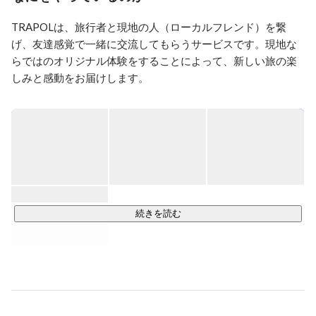
的な衝動であり、人類共通の願望です。

TRAPOLは、旅行者と現地の人（ローカルフレンド）を繋
だから人は何度でも、何歳になろうと旅に出るべきなの
です。

げ、友達感覚で一緒に交流してもらうサービスです。現地な
らではのオリジナル体験をすることによって、新しい旅の楽
そして、旅先での「他者」「異物」との出会い、そし
しみと感動をお届けします。

て、そこで自分の中に生まれる新たな感覚にこそ至上の
価値があります。リゾートでガイドブック片手に話題の
■事業内容■

お店や人気のスポットを巡る「観光」では、こうした体
旅行者とローカルフレンドを繋ぐサービス「TRAPOL」の運
験は生まれません。

営

TRAPOLが用意するのは、そんな旅のスタート地点であ
る、現地の人との「出会い」と、ほんの少しの「計画」
【行き先】

です。

北海道・沖縄・石垣島・奈良明日香村・宮古島・無人島（長
崎・和歌山）

続きを読む
素敵な旅を一緒に広げていきませんか？
将来的には、日本各地・海外各地に展開予定です。

■TRAPOLとは■

友達と交流しているような感覚で、ローカルフレンドに現地
の人々が訪れる穴場スポットや秘境などを案内してもらう。
これがTRAPOLの提供する旅です。
