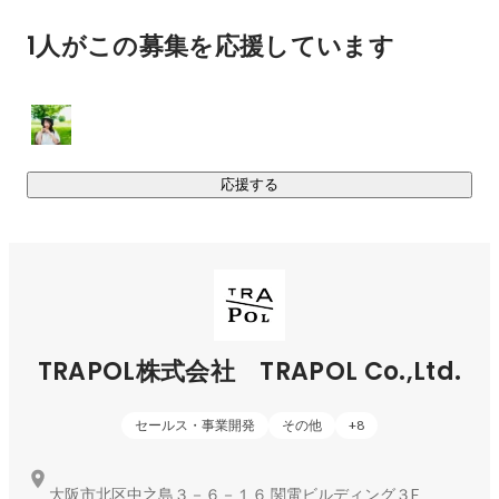
旅で一番記憶に残るのは、旅先で出会う人々との交流。そん
1人がこの募集を応援しています
な特別な出会いをTRAPOLは創出します。

■TRAPOLの特徴■

・現地にローカルな友達が、自然に作れる

旅先で、現地の人と友達になれるのは貴重な経験、そんな体
験を創出します。

応援する
・現地の暮らしに溶け込むユニークな旅

現地の穴場スポットや自然、グルメなどにローカルフレンド
が連れ出してくれるので、普通の旅行では味わえない体験が
できます。

・旅のあとに、人が残る

旅先に「また会いにいきたい友達ができる」こと。かけがえ
TRAPOL株式会社 TRAPOL Co.,Ltd.
のない出会いが、TRAPOL一番の魅力です。

■心に残る最高の出会いを■

セールス・事業開発
その他
+
8
現代では、旅行はパッケージ化され、安全と便利が確立され
ました。一方で、特別な体験をすることは難しくなっていま
大阪市北区中之島３－６－１６ 関電ビルディング３F