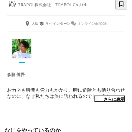
TRAPOL株式会社 TRAPOL Co.,Ltd.
大阪
学生インターン
オンライン面談OK
森脇 健吾
おカネも時間も労力もかかり、時に危険とも隣り合わせ
なのに、なぜ私たちは旅に誘われるのでしょうか。

さらに表示
700万年という長い歴史の中で、699万年もの間、遊動生
活をしてきた人間の遺伝子には、「変化」や「発見」に
幸せを感じる旅心が潜んでいます。

地平線の彼方へ行ってみたいという気になるのは、遺伝
なにをやっているのか