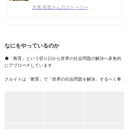
事業を創業。

大濱 裕貴さんのストーリー
海外事業の可能性を感じ、21歳の時に大学を中退。カン
ボジアにてスパを開業。2ヶ月で黒字化し、事業を軌道
に乗せることに成功。カンボジア時代、NPOの学校建
設などにも参加し、地方と都心部の貧困の差を目の当た
りにする。社会問題である貧困、飢餓を教育格差を無く
なにをやっているのか
すことによって少なく出来るのではないか、と考え、教
育事業を始めることを決意。

◆「教育」という切り口から世界の社会問題の解決へ多角的
『世界の社会問題をなくす』という自身のミッションの
にアプローチしています

第一弾として、2013年に株式会社イトグチを設立。千葉
県にて学習塾の運営を開始。

クルイトは「教育」で「世界の社会問題を解決」するべく事
教育格差を無くすためには、ITの力を利用することが必
業展開しています。

要だと考え、株式会社Cluexを設立。子育てや教育の領
具体的には、メディア/アプリ事業と民間教育事業を軸として
域でインターネットメディアを運営。

サービス提供を行なっています。

現在は、下記4つの事業を展開しています。

2018年に2社を束ねるHDである株式会社クルイトを設
立。2020年2月にクルイトがイトグチ、Cluexを吸収合
・キミノスクール：「自律した子供を育てる」ことに特化し
併。

た学習塾
