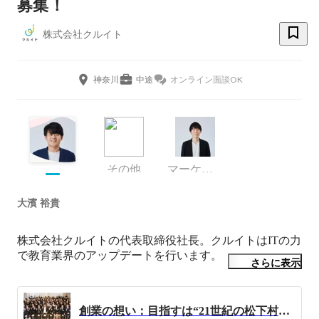
募集！
株式会社クルイト
神奈川
中途
オンライン面談OK
その他
マーケティング部 部長
大濱 裕貴
株式会社クルイトの代表取締役社長。クルイトはITの力
で教育業界のアップデートを行います。

さらに表示
高校生時代より起業家を志す。

大学時代、教育ベンチャー企業でインターンシップをし
創業の想い：目指すは“21世紀の松下村塾”
たのち、20歳で大学休学をし、中国大連にて医療・スパ