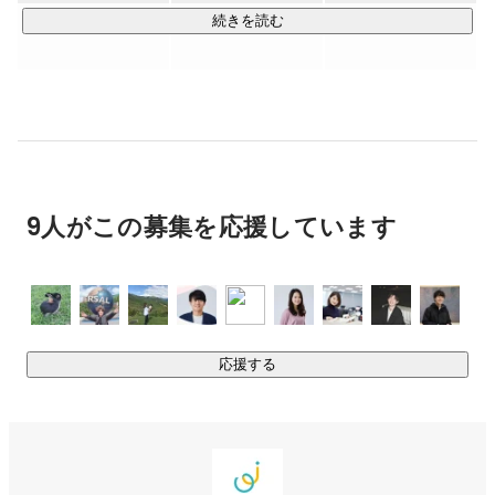
教育業界は国の基幹産業であるにも関わらず、とても遅
・武田塾　　　　：「授業をしない」ことが特徴の大学受験
続きを読む
れている業界だと認識しています。クルイトでは、ITの
予備校

力を用いて教育業界のアップデートを行うことをビジョ
・ままのて　　　：子育て総合メディア/アプリサービス

ンとしています。

・塾み〜る　　　：全国の学習塾検索Webサービス

ツイッターもやってます。

https://twitter.com/ohama_yuki
◆「自律した子供を育てる」ことに特化した学習塾：キミノ
スクール

9人がこの募集を応援しています
「キミノスクール」は、従来とは異なった「コーチング」や
「アクティブラーニング」といった手法を用いて、自ら未来
を切り開くことのできる自律した子供の育成を目指してオン
ライン/オフラインで学習塾を運営しております。

応援する
一般的な塾とキミノスクールの違いは「子供たちが自分で決
める」ことを重要視している点です。「人生の目的」を持つ
ことが重要であると考えており、既存の学習塾の概念とは異
なった、新しい学習塾の在り方を追い求めています。
