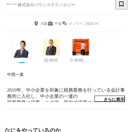
株式会社バウンステクノロジー
大阪
中途
オンライン面談OK
取締役
企画開発部/SES事業部
中西一真
2010年、中小企業を対象に税務業務を行っている会計事
務所に入社し、中小企業の一連の

さらに表示
税務業務に従事。その後、所内で経営コンサルティング
事業部を立ち上げ収益の安定化させることに成功。

それを機に所内で執行役員になり、2014年退社

退社した後、

なにをやっているのか