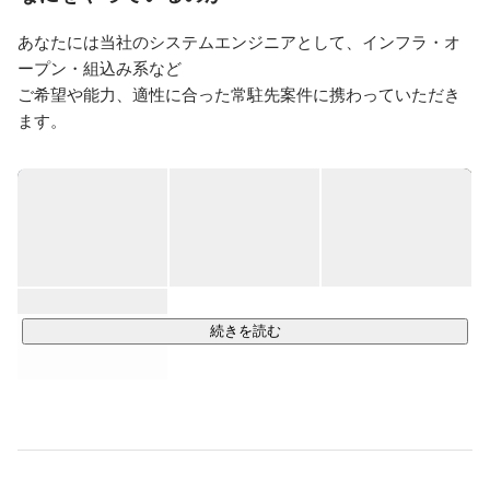
経営コンサルティング事業部立ち上げの実績を買われ、
マネージャーとして中小企業を対象に

あなたには当社のシステムエンジニアとして、インフラ・オ
財務コンサルティングを行っている会社に就職。企業再
ープン・組込み系など

生支援業務や会社の抱える問題を直接的に解決すること
に携わり、2018年退社

ご希望や能力、適性に合った常駐先案件に携わっていただき
ます。

そして

【具体的には…】

2018年　株式会社NKFコンサルティング　設立

・要件定義

2019年　一般社団法人平成適塾　設立

2020年　株式会社NKFソリューション（持株法人）　
・システムの設計

設立

・詳細設計

・プログラム開発

など…

続きを読む
＜キャリアプランが選べます＞

エンジニアの募集ですが、将来的な社内キャリアプランはご
自身でお選びいただくことができます。

身につけたITの知識を活かして営業に転身する方もいれば、
教育チームとして今後集うメンバーの育成に携わる方など。
