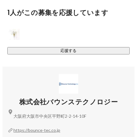
ずっとやりがいを持って働き続けるために、ぜひご自分に合
1人がこの募集を応援しています
った未来を掴んでください。

バウンステクノロジーへ集うメンバーは、将来ビジョンも
様々です。 当社での成長をもとに次のステップを目指してく
ださい。

＜受託開発も計画中＞

応援する
現在いただく案件のほとんどが常駐を占めていますが、今後
は受託の比率を高めていきたいと考えています。
株式会社バウンステクノロジー
大阪府大阪市中央区平野町2-2-14-10F
https://bounce-tec.co.jp