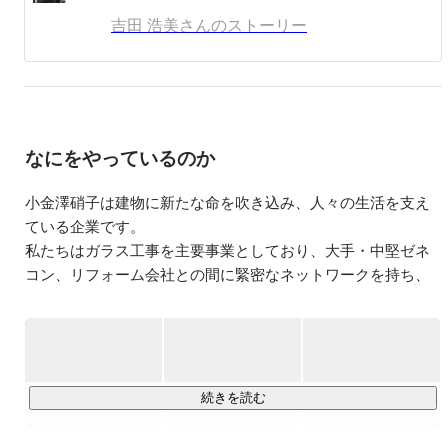
吉田 浩美さんのストーリー
なにをやっているのか
小金澤硝子は建物に新たな命を吹き込み、人々の生活を支え
ている企業です。

私たちはガラス工事を主要事業としており、大手・中堅ゼネ
コン、リフォーム会社との間に緊密なネットワークを持ち、
大型ビルや高層マンションなど数多くの施工案件を実施して
きました。1960年の創業以来、数多くの会社様に愛されなが
ら実績を築いてまいりました。

その中で常に大切にしてきたことは、「働く社員を大事にす
続きを読む
ること」です。

要は、社員のやりたいこと・好きなことを応援していく。
