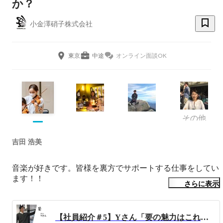
か？
小金澤硝子株式会社
東京
中途
オンライン面談OK
その他
吉田 浩美
音楽が好きです。皆様を裏方でサポートする仕事をしてい
ます！！
さらに表示
【社員紹介＃5】Yさん「要の魅力はこれ！」