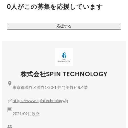
企業100社が「ベストベンチャー100」として紹介されます。

0人がこの募集を応援しています
サービス概要や審査内容については下記をご参照ください。

応援する
ベストベンチャー100について（
https://best100.v-
tsushin.jp/about/
）

エントリーについて（
https://best100.v-tsushin.jp/judge/
）
株式会社SPIN TECHNOLOGY
東京都渋谷区渋谷1-20-1 井門美竹ビル4階
https://www.spintechnology.jp
2021/09に設立