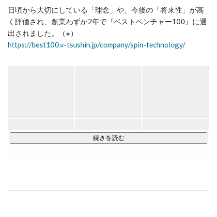
日頃から大切にしている「理念」や、今後の「将来性」が高
く評価され、創業わずか2年で『ベストベンチャー100』に選
https://best100.v-tsushin.jp/company/spin-technology/
SPINTECHNOLOGYでは、「人間力✖️技術力」をテーマに

協力的で全ての依頼に対して最大限貢献できるエンジニアを
育成しています。

アプリ開発、システム開発案件や、ネットワーク、サーバー
の構築といったインフラ系の大規模案件獲得など、上流から
下流工程まで幅広く行っております。

続きを読む
※「ベストベンチャー100」とは、これから成長が期待される
ベンチャー企業100社限定のサイトで、ベンチャー通信を運
営するイシン株式会社が提供する法人向け有料会員制サービ
スになります。イシン株式会社にエントリーした企業の中か
ら、イシン株式会社が厳正な審査のもと選出したベンチャー