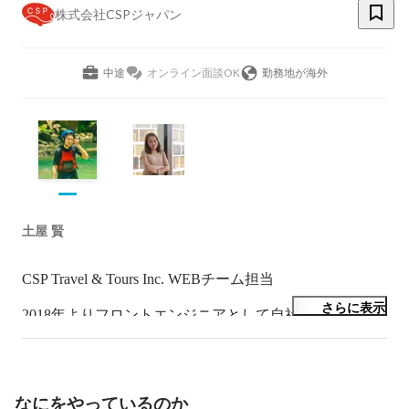
株式会社CSPジャパン
中途
オンライン面談OK
勤務地が海外
土屋 賢
CSP Travel & Tours Inc. WEBチーム担当

さらに表示
2018年よりフロントエンジニアとして自社ページの制作
業務に従事

Google・Facebookなどの広告運用も行っています。

なにをやっているのか
休日はMavic Pro（ドローン）を片手にフィリピン・セ