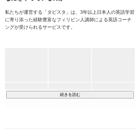
ブの美しい風景を撮影しています。
私たちが運営する「タビスタ」は、3年以上日本人の英語学習
に寄り添った経験豊富なフィリピン人講師による英語コーチ
ングが受けられるサービスです。

《主な事業概要》

◆オンライン英語コーチング

タビスタは専属コンサルタントと日本人カウンセラーがタッ
グを組み、スピーキング特化型コーチング英会話サービスで
す。一人ひとり異なる英語のお悩みを診断して、専属コンサ
ルタントとカウンセラーが共に解決・支援します。

【事業の多角化に向けて始動しています！】

続きを読む
私たちはフィリピン・セブ島を拠点に運営しながら、メディ
アにも登場しています！矢口真里さん、アンタッチャブル柴
田さんも体験したTOKYO MXテレビ「ええじゃないか」にも
紹介されました。

これからは語学学校の設立も計画中！フィリピンを起点に世
界中へ事業を多角化していきたいと考えています。成長フェ