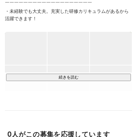
￣￣￣￣￣￣￣￣￣￣￣￣￣￣￣￣￣￣￣

・未経験でも大丈夫。充実した研修カリキュラムがあるから
活躍できます！

・若手が多い職場。仲間と共に成長できる環境です！

・年間休日120日以上！安定した経営基盤で安心して働けま
す！

当社ではしっかり充実した研修カリキュラムがあります！

研修カリキュラムを学んだ後、先輩エンジニアと共に開発の
お仕事を開始。

スキルがしっかりと身についたらエンジニアデビューしてい
続きを読む
ただきます！

具体的にはこんなお仕事を担当！

￣￣￣￣￣￣￣￣￣￣￣￣￣￣￣

・Webサイトのデザイン／コーディング

・スマホアプリ開発

0人がこの募集を応援しています
・ゲームアプリ開発
