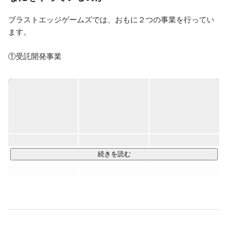
います。

ブラストエッジゲームズでは、おもに２つの事業を行ってい
〇趣味、すきなこと（2021年11月現在）

ます。

・アニメ・・・SAKUGAN、王様ランキング

・ラノベ・・・陰の実力者になりたくて、乙女ゲー世界
はモブに厳しい世界です

①受託開発事業

・漫画・・・アオアシ、ブルーロック、リアデイルの大
クライアントからのゲーム開発依頼をお受けしています。社
地にて

内のプランナー、エンジニア、デザイナーでのチーム開発
・ゲーム・・・バンドリ、スパロボ30
や、パートナー社と合同で開発する場合もあります。

②自社開発事業

社内で立ち上がったプロジェクトを、社内のメンバーを中心
として開発しています。steamやplaystation storeなどで販売
することを目指しています。

続きを読む
●現在の取り組み

コンソールタイトルを中心に行っておりますが、スマートフ
ォンやVRの業務も行っています。

ゲームエンジンは主にUnrealEngine4を用いていますが、
Unityで行うこともあります。
