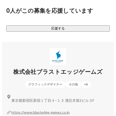
0人がこの募集を応援しています
●これからの取組み

数々のコンソール、スマートフォンタイトルの開発を経て蓄
積したゲーム開発経験を武器に次のステージに向かいます。

応援する
ベテランと新鋭のゲームクリエイターが能力を融合させたブ
ラストエッジゲームズは、自社開発という新たな柱ととも
株式会社ブラストエッジゲームズ
グラフィックデザイナー
その他
+
8
東京都新宿区新宿１丁目４−１３ 溝呂木第2ビル３F
https://www.blastedge-games.co.jp