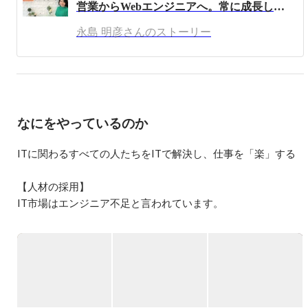
営業からWebエンジニアへ。常に成長したい！だからこそ私は考え続け、行動し続ける！
現在は株式会社ラクスパートナーズにて、中途採用におけ
るエンジニア採用業務を担当。

永島 明彦さんのストーリー
エンジニアリングの経験もありつつ、新卒/中途採用、戦
略人事、採用企画など人事採用のプロフェッショナルを目
指しております。
なにをやっているのか
ITに関わるすべての人たちをITで解決し、仕事を「楽」する

【人材の採用】

IT市場はエンジニア不足と言われています。

ITに関わるすべての人たちに技術支援する為に、より多くの
人材を採用します。

【人材を育成】

ITスクールで培ったノウハウを利用し、Web・インフラ・機
械学習エンジニアに特化した人材を育成します。
