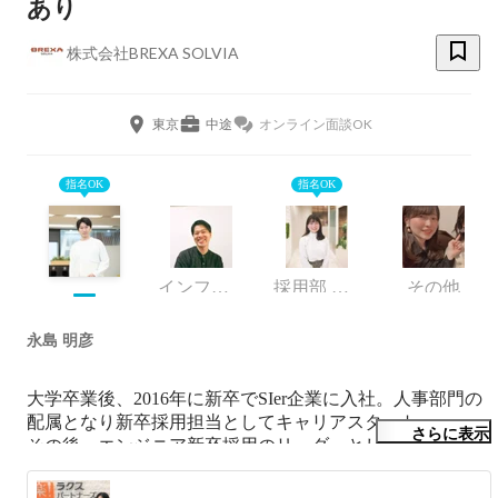
あり
株式会社BREXA SOLVIA
東京
中途
オンライン面談OK
指名OK
指名OK
インフラエンジニア
採用部 採用課
その他
永島 明彦
大学卒業後、2016年に新卒でSIer企業に入社。人事部門の
配属となり新卒採用担当としてキャリアスタート。

さらに表示
その後、エンジニア新卒採用のリーダーとして新たな採用
チャネルの立ち上げや採用戦略立案から運用までの採用業
務も経験。
