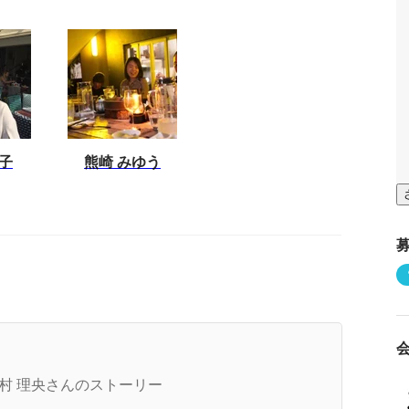
子
熊崎 みゆう
社員紹介#2】Oさん「私が要で働く想いについ
」
村 理央さんのストーリー