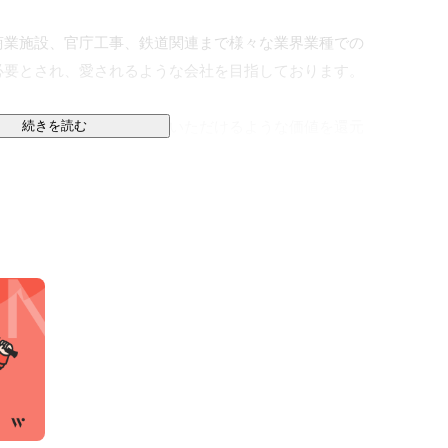
商業施設、官庁工事、鉄道関連まで様々な業界業種での
要とされ、愛されるような会社を目指しております。

いて良かったな」と思っていただけるような価値を還元
続きを読む
んだことを生かし、社員のやりたいを応援し続けま