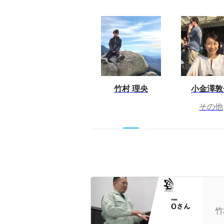
竹村 理央
小金澤敦
その他
【
て
竹