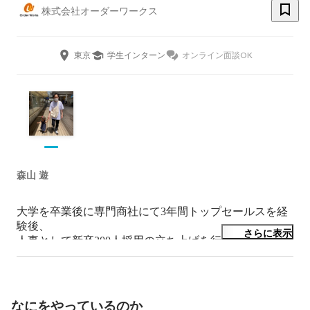
株式会社オーダーワークス
東京
学生インターン
オンライン面談OK
森山 遊
大学を卒業後に専門商社にて3年間トップセールスを経
験後、

さらに表示
人事として新卒200人採用の立ち上げを行う。

人材ベンチャーの執行役員を経て2019年に独立。

人事時代から一貫して学生・若年層のキャリア形成に関
わっており、

2020年に就活支援サービス「らくらく就活」をリリー
なにをやっているのか