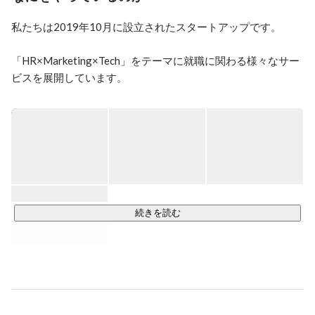
ス。

その他複数の大学で就活に関わる講演を行う。

私たちは2019年10月に設立されたスタートアップです。

2019年12月には東京都主催のビジネスコンテスト「start 
up stage2019」にて協賛企業賞を受賞。
「HR×Marketing×Tech」をテーマに就職に関わる様々なサー
ビスを展開しています。

その中でも最も力を入れていることはそれは就活生が自らキ
ャリア形成ができるプラットフォームを作ることです。

【私たちが目指していること】

・すべての人がやりがいを持って働ける

・企業が将来を託せる人材に出会える

・日本で働く人が幸せになれる

続きを読む
そんな世の中を目指して今までになかった新しい仕組み作り