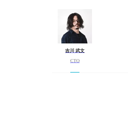
吉川 武文
CTO