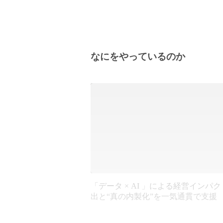
なにをやっているのか
「データ × AI 」による経営インパ
出と“真の内製化”を一気通貫で⽀援