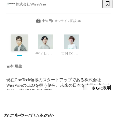
株式会社WiseVine
中途
オンライン面談OK
ディレクター
UI/UX デザイナー
吉本 翔生
現在GovTech領域のスタートアップである株式会社
WiseVineのCEOを担う傍ら、未来の日本を本気で考える
さらに表示
仲間と共に財ラボを運営。

慶應義塾大学を卒業後、2011年に野村総合研究所コンサ
ルティング事業本部に入社。国内外の行政（国際機関、
中央官庁、地方公共団体）への政策立案に係るコンサル
ティングに従事。本業の傍ら、慶応義塾大学で途上国の
なにをやっているのか