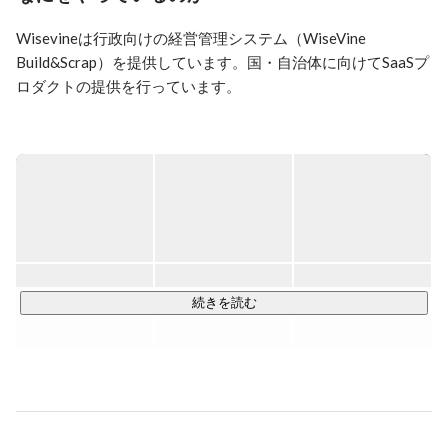
自治体職員向けに気候変動政策に係る講義を担当。2018
年3月にWiseVineを設立。
Wisevineは行政向けの経営管理システム（WiseVine 
Build&Scrap）を提供しています。国・自治体に向けてSaaSプ
ロダクトの提供を行っています。

▼Build&Scrapとは

行政は主に税金からなる財源を、どのような事業へ投資する
かで、国民・市民の健全で幸福な生活を維持しています。

また、一般的な地方自治体で行なっている事業は年間2000事
業にも上ります。

その中で、現在人口の減少からなるGDPの減少や少子高齢化
に伴う財政難から、その健全で幸福な生活を維持し、豊かな
未来を維持するために、必要な事業を考えていくためには、
続きを読む
事業に優先順位をつけることが重要になってきます。

我々は、行政の予算の「可視化」と「一元管理」をベースと
して、現在の行政における課題の一つを根本的に解決し、行
政予算を配分する「財政課」に焦点を当てて「未来の世代に
豊かな世界を」作るための経営管理システムを提供していま
す。