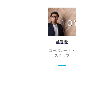
越智 稔
コーポレート・
スタッフ